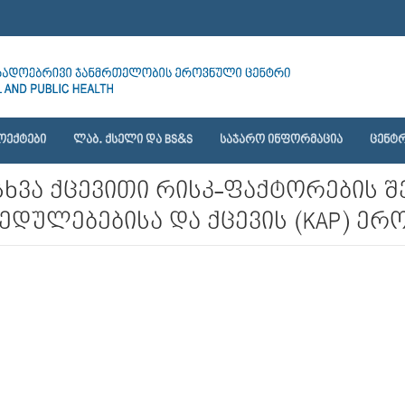
ᲝᲔᲥᲢᲔᲑᲘ
ᲚᲐᲑ. ᲥᲡᲔᲚᲘ ᲓᲐ BS&S
ᲡᲐᲯᲐᲠᲝ ᲘᲜᲤᲝᲠᲛᲐᲪᲘᲐ
ᲪᲔᲜᲢᲠ
სხვა ქცევითი რისკ-ფაქტორების შ
დულებებისა და ქცევის (KAP) ერ