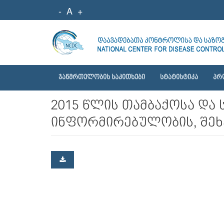
-
A
+
ᲯᲐᲜᲛᲠᲗᲔᲚᲝᲑᲘᲡ ᲡᲐᲙᲘᲗᲮᲔᲑᲘ
ᲡᲢᲐᲢᲘᲡᲢᲘᲙᲐ
ᲞᲠ
2015 წლის თამბაქოსა და 
ინფორმირებულობის, შეხე