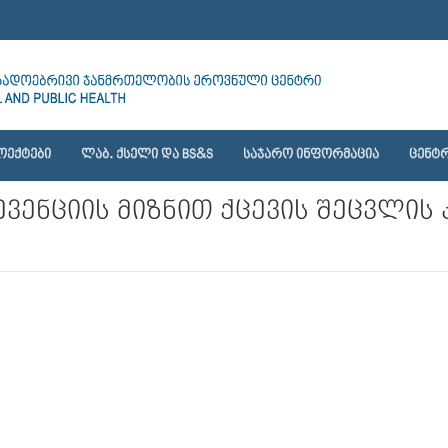
ᲝᲔᲥᲢᲔᲑᲘ
ᲚᲐᲑ. ᲥᲡᲔᲚᲘ ᲓᲐ BS&S
ᲡᲐᲯᲐᲠᲝ ᲘᲜᲤᲝᲠᲛᲐᲪᲘᲐ
ᲪᲔᲜᲢᲠ
ვენციის მიზნით ქცევის შეცვლის 