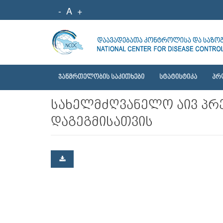
-
A
+
ᲯᲐᲜᲛᲠᲗᲔᲚᲝᲑᲘᲡ ᲡᲐᲙᲘᲗᲮᲔᲑᲘ
ᲡᲢᲐᲢᲘᲡᲢᲘᲙᲐ
ᲞᲠ
სახელმძღვანელო აივ პრე
დაგეგმისათვის