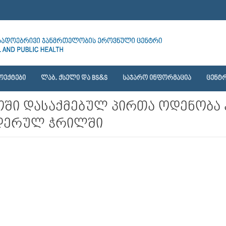
ᲝᲔᲥᲢᲔᲑᲘ
ᲚᲐᲑ. ᲥᲡᲔᲚᲘ ᲓᲐ BS&S
ᲡᲐᲯᲐᲠᲝ ᲘᲜᲤᲝᲠᲛᲐᲪᲘᲐ
ᲪᲔᲜᲢᲠ
ში დასაქმებულ პირთა ოდენობა 
ნდერულ ჭრილში