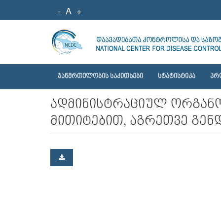
-
A
+
ᲯᲐᲜᲛᲠᲗᲔᲚᲝᲑᲘᲡ ᲡᲐᲙᲘᲗᲮᲔᲑᲘ
ᲡᲢᲐᲢᲘᲡᲢᲘᲙᲐ
ᲞᲠ
ადმინისტრაციულ ორგანო
მითიტებით, აგრეთვე გე