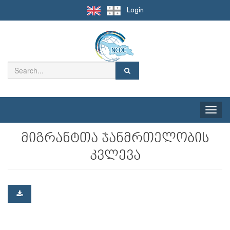
Login
Toggle
naviga
მიგრანტთა ჯანმრთელობის
კვლევა