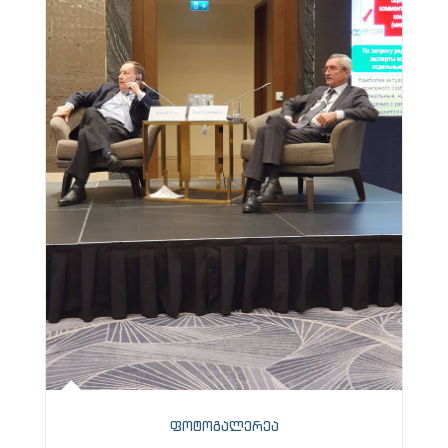
ფოტოგალერეა