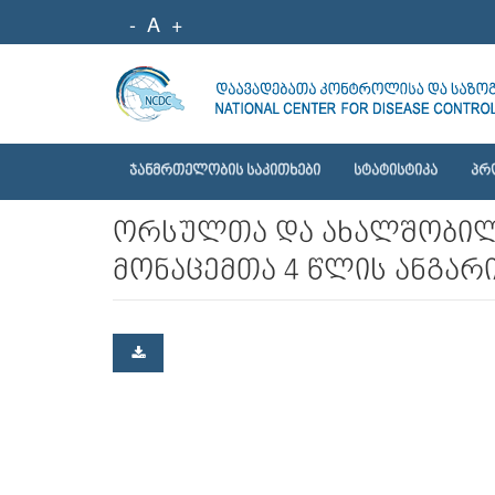
-
A
+
ᲯᲐᲜᲛᲠᲗᲔᲚᲝᲑᲘᲡ ᲡᲐᲙᲘᲗᲮᲔᲑᲘ
ᲡᲢᲐᲢᲘᲡᲢᲘᲙᲐ
ᲞᲠ
ორსულთა და ახალშობილთ
მონაცემთა 4 წლის ანგარი