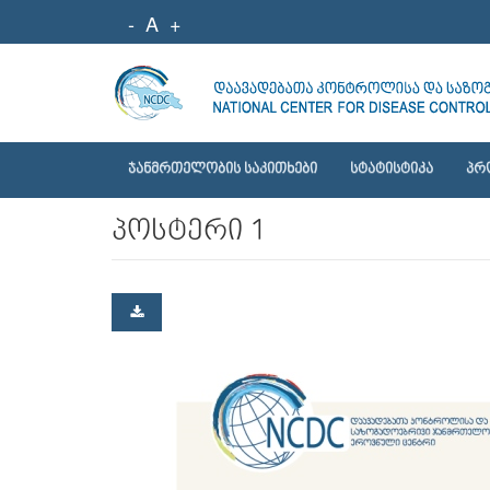
-
A
+
ᲯᲐᲜᲛᲠᲗᲔᲚᲝᲑᲘᲡ ᲡᲐᲙᲘᲗᲮᲔᲑᲘ
ᲡᲢᲐᲢᲘᲡᲢᲘᲙᲐ
ᲞᲠ
პოსტერი 1