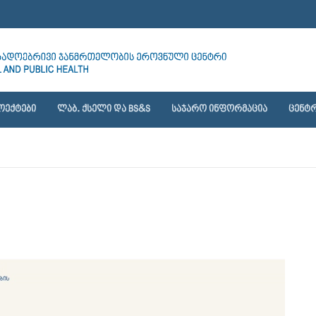
ᲝᲔᲥᲢᲔᲑᲘ
ᲚᲐᲑ. ᲥᲡᲔᲚᲘ ᲓᲐ BS&S
ᲡᲐᲯᲐᲠᲝ ᲘᲜᲤᲝᲠᲛᲐᲪᲘᲐ
ᲪᲔᲜᲢᲠ