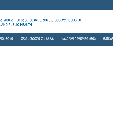
ᲝᲔᲥᲢᲔᲑᲘ
ᲚᲐᲑ. ᲥᲡᲔᲚᲘ ᲓᲐ BS&S
ᲡᲐᲯᲐᲠᲝ ᲘᲜᲤᲝᲠᲛᲐᲪᲘᲐ
ᲪᲔᲜᲢᲠ