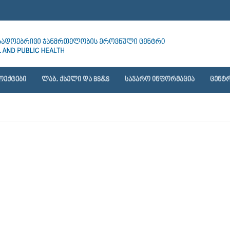
ᲝᲔᲥᲢᲔᲑᲘ
ᲚᲐᲑ. ᲥᲡᲔᲚᲘ ᲓᲐ BS&S
ᲡᲐᲯᲐᲠᲝ ᲘᲜᲤᲝᲠᲛᲐᲪᲘᲐ
ᲪᲔᲜᲢᲠ