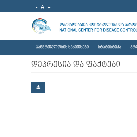
-
A
+
ᲯᲐᲜᲛᲠᲗᲔᲚᲝᲑᲘᲡ ᲡᲐᲙᲘᲗᲮᲔᲑᲘ
ᲡᲢᲐᲢᲘᲡᲢᲘᲙᲐ
ᲞᲠ
დეპრესია და ფაქტები