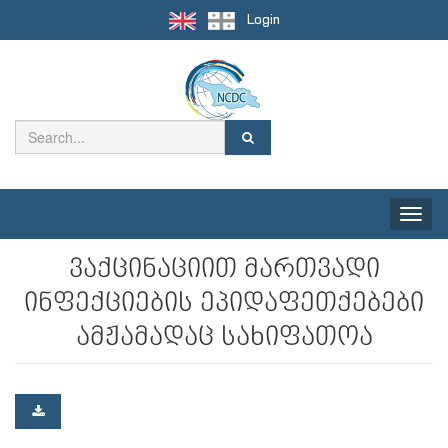
Login
Toggle
naviga
ვაქცინაციით მართვადი
ინფექციების ეპიდაფეთქებები
ამჟამადაც სახიფათოა