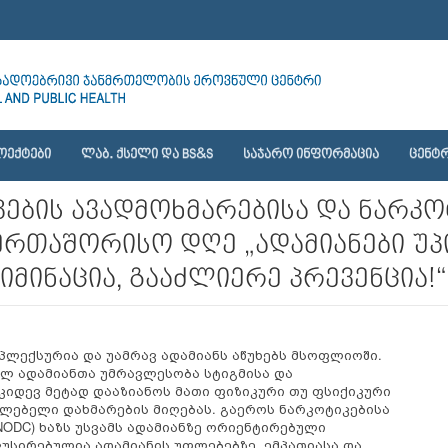
ᲝᲔᲥᲢᲔᲑᲘ
ᲚᲐᲑ. ᲥᲡᲔᲚᲘ ᲓᲐ BS&S
ᲡᲐᲯᲐᲠᲝ ᲘᲜᲤᲝᲠᲛᲐᲪᲘᲐ
ᲪᲔᲜᲢᲠ
ტიკების ავადმოხმარებისა და ნარკ
ერთაშორისო დღე „ადამიანები უპ
იმინაცია, გააძლიერე პრევენცია!“
ლექსურია და უამრავ ადამიანს აწუხებს მსოფლიოში.
ლ ადამიანთა უმრავლესობა სტიგმისა და
კიდევ მეტად დააზიანოს მათი ფიზიკური თუ ფსიქიკური
ლებელი დახმარების მიღებას. გაეროს ნარკოტიკებისა
ODC) ხაზს უსვამს ადამიანზე ორიენტირებული
სირებულია ადამიანის უფლებებზე, ემპათიასა და