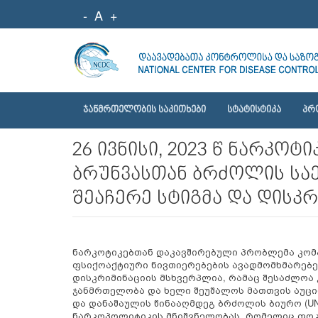
-
A
+
ᲯᲐᲜᲛᲠᲗᲔᲚᲝᲑᲘᲡ ᲡᲐᲙᲘᲗᲮᲔᲑᲘ
ᲡᲢᲐᲢᲘᲡᲢᲘᲙᲐ
ᲞᲠ
26 ივნისი, 2023 წ ნარკო
ბრუნვასთან ბრძოლის სა
შეაჩერე სტიგმა და დისკრ
ნარკოტიკებთან დაკავშირებული პრობლემა კომპ
ფსიქოაქტიური ნივთიერებების ავადმომხმარებე
დისკრიმინაციის მსხვერპლია, რამაც შესაძლოა 
ჯანმრთელობა და ხელი შეუშალოს მათთვის აუცი
და დანაშაულის წინააღმდეგ ბრძოლის ბიურო (UN
ნარკოპოლიტიკის მნიშვნელობას, რომელიც ფოკუ