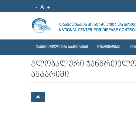
-
A
+
ᲯᲐᲜᲛᲠᲗᲔᲚᲝᲑᲘᲡ ᲡᲐᲙᲘᲗᲮᲔᲑᲘ
ᲡᲢᲐᲢᲘᲡᲢᲘᲙᲐ
ᲞᲠ
გლობალური ჯანმრთელობ
ანგარიში