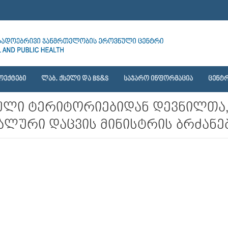
ᲝᲔᲥᲢᲔᲑᲘ
ᲚᲐᲑ. ᲥᲡᲔᲚᲘ ᲓᲐ BS&S
ᲡᲐᲯᲐᲠᲝ ᲘᲜᲤᲝᲠᲛᲐᲪᲘᲐ
ᲪᲔᲜᲢᲠ
ლი ტერიტორიებიდან დევნილთა,
ლური დაცვის მინისტრის ბრძანებ