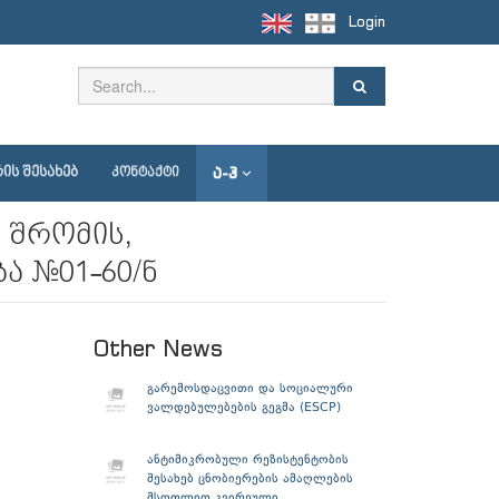
Login
Ა-Ჰ
ᲘᲡ ᲨᲔᲡᲐᲮᲔᲑ
ᲙᲝᲜᲢᲐᲥᲢᲘ
 შრომის,
ა №01-60/ნ
Other News
გარემოსდაცვითი და სოციალური
ვალდებულებების გეგმა (ESCP)
ანტიმიკრობული რეზისტენტობის
შესახებ ცნობიერების ამაღლების
მსოფლიო კვირეული