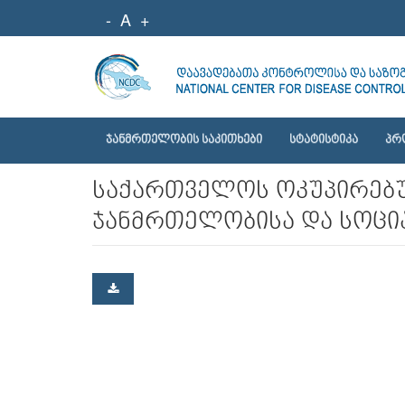
-
A
+
ᲯᲐᲜᲛᲠᲗᲔᲚᲝᲑᲘᲡ ᲡᲐᲙᲘᲗᲮᲔᲑᲘ
ᲡᲢᲐᲢᲘᲡᲢᲘᲙᲐ
ᲞᲠ
საქართველოს ოკუპირებუ
ჯანმრთელობისა და სოცია