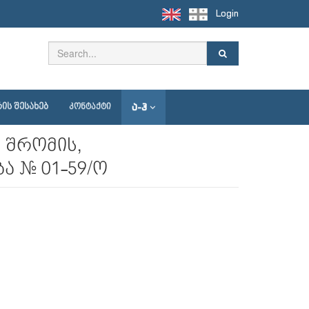
Login
Ა-Ჰ
ᲘᲡ ᲨᲔᲡᲐᲮᲔᲑ
ᲙᲝᲜᲢᲐᲥᲢᲘ
 შრომის,
ა № 01-59/ო