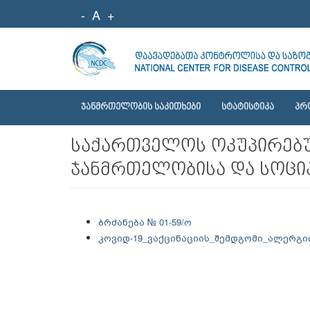
-
A
+
ᲯᲐᲜᲛᲠᲗᲔᲚᲝᲑᲘᲡ ᲡᲐᲙᲘᲗᲮᲔᲑᲘ
ᲡᲢᲐᲢᲘᲡᲢᲘᲙᲐ
ᲞᲠ
საქართველოს ოკუპირებუ
ჯანმრთელობისა და სოცია
ბრძანება № 01-59/ო
კოვიდ-19_ვაქცინაციის_შემდგომი_ალერგი