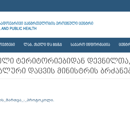
ᲝᲔᲥᲢᲔᲑᲘ
ᲚᲐᲑ. ᲥᲡᲔᲚᲘ ᲓᲐ BS&S
ᲡᲐᲯᲐᲠᲝ ᲘᲜᲤᲝᲠᲛᲐᲪᲘᲐ
ᲪᲔᲜᲢᲠ
ლი ტერიტორიებიდან დევნილთა,
ლური დაცვის მინისტრის ბრძანებ
ის_მართვა_-_პროტოკოლი.