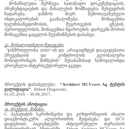
მონაწილეთა
შერჩევა
სათანადო
დოკუმენტაციის
; 
, 
პრეზენტაციების
და
მასალების
მომზადება
შეხვედრის
; 
ჩატარება
ჯანმოს
მიერ
შემოთავაზებული
; 
ინდიკატორების
გაანალიზება
მონაცემთა
;  
ხელმისაწვდომობის
შეგროვების
გზების
, 
, 
პერიოდულობის
მონაცემთა
წყაროების
დარგებს
შორის
, 
, 
მონაცემთა
გაცვლის
მექანიზმების
დასახვა.
გ
მოსალოდნელი
შედეგები
). 
:
ჯანმრთელობა
ის
და
არაგადმდებ
დაავადებათა
“
 2020“-
 „
პრევენციის
და
კონტროლის
გლობალური
მონიტორინგის
მიზნების
შესაბამისად
ჩამოყალიბდა
’’ 
ეროვნული
ინტერსექტორული
ჯგუფი.
პროექტის დასახელება:
“Architect HCVcore Ag ტესტის 
ვალიდაცია”.
 Abbott Diagnostic,
01.05.2016 – 30.06.2017.
პროექტის ანოტაცია
ა). პოექტის  მიზანი: 
C პეპატიტის სკრინინგისა და კონფირმაციის ახალი 
დიაგნოსტიკური ალგორითმის შეფასება და HCV 
დადებითი პაციენტებში ანტივირუსული თერაპიის 
მონიტორინგის პროცესში  Abbott Architect HCVcore Ag 