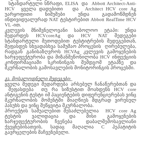
სტანდარტული
სწრაფი
, ELISA  
და
  Abbott Architect-Anti-
HCV  
ყველა
დადებითი
და
  Architect HCV core Ag 
უარყოფითი
ნიმუშები
უნდა
გადამოწმდნენ
ინდივიდუალურად
 NAT
 ტესტირებით
 Abbott RealTime HCV 
VL -
ით.
კვლევის
მნიშვნელოვანი
საბოლოო
ეტაპი
: 
უნდა
შედარდეს
 HCVcoreAg 
და
 HCV NAT 
შედეგები
სტანდარტული
მეთოდებით
ტესტიტრების
შედეგებთან
, 
შეფასდეს
სხვადასხვა
სამუშაო
პროცესის
ღირებულება
, 
რადგან
განისაზღვროს
 HCVAg 
კვლევის
გამოყენების
ხარჯეფექტურობა
და
მიზანშეწონილობა
 HCV 
ინფექციის
კონფირმაციაში
სკრინინგის
შემდგომ
ეტაპზე
და
მკურნალობის
გამოსავლების
მონიტორინგის
პროცესში
.
გ). მოსალოდნელი შედეგები: 
ყველა შედეგი შედარდება არსებულ ჩანაწერებთან და 
 შეფასდება  თუ რა სიზუსტით მოახდენს HCV core 
ანტიგენის ტესტი იმ პაციენტების დიფერენციერებას ვინც 
მკურნალობის მომენტში მიაღწიეს მდგრად ვირუსულ 
პასუხს და ვინც შეწყვიტა მკურნალობა.
პროექტის საშუალებით შესაძლებელია  HCV core Ag 
ტესტის ვალიდაცია და მისი გამოყენების 
ხარჯეფექტურობის ჩვენება  დაბალშემოსავლიანი 
ქვეყნებისათვის, სადაც მაღალია C ჰეპატიტის 
გავრცელების მაჩვენებელი.