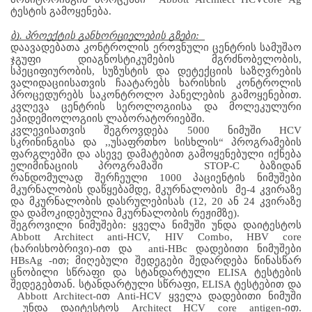
ტესტის გამოყენება.
ბ). პროექტის განხორციელების გზები:  
დაავადებათა
კონტროლის
ეროვნული
ცენტრის
სამუშაო
ჯგუფი
დიაგნოსტიკუმების
მგრძნობელობის
, 
სპეციფიურობის
, 
სუზუსტის
და
დეტექციის
საზღვრების
ვალიდაციისათვის
ჩაატარებს
ხარისხის
კონტროლის
პროცედურებს
საკონტროლო
პანელების
გამოყენებით
.
კვლევა
ცენტრის
სეროლოგიისა
და
მოლეკულური
ეპიდემიოლოგიის
ლაბორატორიებში
.
კვლევისათვის შეგროვდება 5000 ნიმუში HCV 
სკრინინგისა და ,,უსაფრთხო სისხლის“ პროგრამების 
ფარგლებში და ასევე დამატებით გამოყენებული იქნება 
ელიმინაციის პროგრამაში  STOP-C ბაზიდან 
რანდომულად შერჩეული 1000 პაციენტის ნიმუშები 
მკურნალობის დაწყებამდე, მკურნალობის  მე-4 კვირაზე 
და მკურნალობის დასრულებისას (12, 20 ან 24 კვირაზე 
და დამოკიდებულია მკურნალობის რეჟიმზე). 
შეგროვილი ნიმუშები: ყველა
ნიმუში
უნდა დაიტესტოს
Abbott Architect anti-HCV, HIV Combo, HBV core 
(
ხარისხობრივი
)
-ით
და
  anti-HBc 
დადებითი
ნიმუშები
HBsAg -
ით
; 
მიღებული
შედეგები
შედარდება
წინასწარ
ცნობილი
სწრაფი
და
სტანდარტული
 ELISA 
ტესტების
შედეგებთან
. 
სტანდარტული
სწრაფი
, ELISA 
ტესტებით
და
 Abbott Architect-
ით
 Anti-HCV 
ყველა
დადებითი
ნიმუში
უნდა
დაიტესტოს
 Architect HCV core antigen-
ით
. 