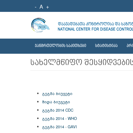
-
A
+
ᲯᲐᲜᲛᲠᲗᲔᲚᲝᲑᲘᲡ ᲡᲐᲙᲘᲗᲮᲔᲑᲘ
ᲡᲢᲐᲢᲘᲡᲢᲘᲙᲐ
ᲞᲠ
სახელმწიფო შესყიდვების
გეგმა ბიუჯეტი
შიდა ბიუჯეტი
გეგმა
2014 CDC
გეგმა 2014 - WHO
გეგმა 2014 - GAVI