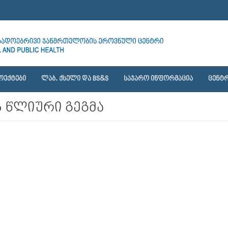
ᲝᲔᲥᲢᲔᲑᲘ
ᲚᲐᲑ. ᲥᲡᲔᲚᲘ ᲓᲐ BS&S
ᲡᲐᲯᲐᲠᲝ ᲘᲜᲤᲝᲠᲛᲐᲪᲘᲐ
ᲪᲔᲜᲢᲠ
 წლიური გეგმა