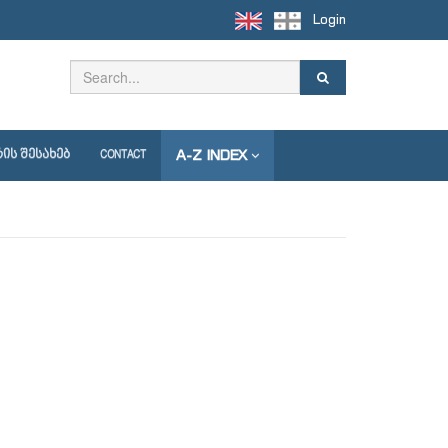
Login
A-Z INDEX
ᲘᲡ ᲨᲔᲡᲐᲮᲔᲑ
CONTACT