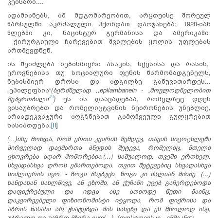
კეისარი....
ადამიანებს, ამ მდგომარეობით, არცთუისე შორეულ
წარსულში აკრძალული ჰქონდათ დაოჯახება; 1920-იან
წლებში კი, ნაცისტურ გერმანისა და ამერიკაში
ქირურგიული ჩარევებით შვილების ყოლის უფლებას
ართმევდნენ.
ის შეიძლება ნებისმიერი ასაკის, სქესისა და რასის,
ეროვნებისა თუ სოციალური ფენის წარმომადგენელს,
ნებისმიერ დროსა და ადგილზე განუვითარდეს...
„ეპილეფსია“
(
ბერძნულად
,,epilambanein -
„მოულოდნელობით
[i]
შეპყრობილი“
)
ეს ის დაავადებაა, რომელზეც დღეს
ვისაუბრებთ და რომელიცტვინის ნეირონების უნებლიე,
არაადეკვატური აღგზნებით გამოწვეული გულყრებით
ხასიათდება.
[ii]
(...)ისე მოხდა, რომ ერთი კვირის შემდეგ, თავის სიცოცხლეში
პირველად დაემართა ბნედის შეტევა, რომელიც, მთელი
ცხოვრება აღარ მოშორებია.(...) საშუალოდ, თვეში ერთხელ,
სხვადასხვა დროს ემართებოდა. თვით შეტევებიც სხვადასხვა
სიძლიერის იყო, - ზოგი მსუბუქი, ზოგი კი ძალიან მძიმე. (...)
ხანდახან სახლშივე, ან ეზოში, ან ქუჩაში უცებ გაჩერდებოდა
დაფიქრებული და იდგა ასე ათიოდე წუთი მაინც;
დაკვირვებული ფიზიონომისტი იტყოდა, რომ ფიქრისა და
აზრის ნასახი არ ჭიატებდა მის სახეზე და ეს მხოლოდ ისე,
უბრალო და უაზრო მზერა იყო(...) (დოსტოევსკი. „ეშმაკნი“)