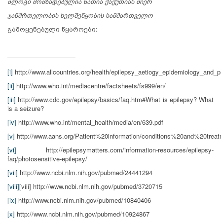
ბლოგი მომზადებულია ნათია ქაქუთიას მიერ
ჯანმრთელობის ხელშეწყობის სამმართველო
გამოყენებული წყაროები:
[i]
http://www.allcountries.org/health/epilepsy_aetiogy_epidemiology_and_p
[ii]
http://www.who.int/mediacentre/factsheets/fs999/en/
[iii]
http://www.cdc.gov/epilepsy/basics/faq.htm#What is epilepsy? What
is a seizure?
[iv]
http://www.who.int/mental_health/media/en/639.pdf
[v]
http://www.aans.org/Patient%
20information/conditions
%
20and
%
20treat
[vi]
http://epilepsymatters.com/information-resources/epilepsy-
faq/photosensitive-epilepsy/
[vii]
http://www.ncbi.nlm.nih.gov/pubmed/24441294
[viii]
[viii] http://www.ncbi.nlm.nih.gov/pubmed/3720715
[ix]
http://www.ncbi.nlm.nih.gov/pubmed/10840406
[x]
http://www.ncbi.nlm.nih.gov/pubmed/10924867