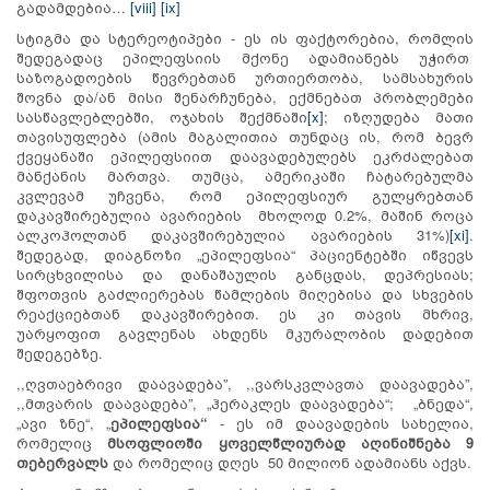
გადამდებია…
[viii]
[ix]
სტიგმა და სტერეოტიპები - ეს ის ფაქტორებია, რომლის
შედეგადაც ეპილეფსიის მქონე ადამიანებს უჭირთ
საზოგადოების წევრებთან ურთიერთობა, სამსახურის
შოვნა და/ან მისი შენარჩუნება, ექმნებათ პრობლემები
სასწავლებლებში, ოჯახის შექმნაში
[x]
; იზღუდება მათი
თავისუფლება (ამის მაგალითია თუნდაც ის, რომ ბევრ
ქვეყანაში ეპილეფსიით დაავადებულებს ეკრძალებათ
მანქანის მართვა. თუმცა, ამერიკაში ჩატარებულმა
კვლევამ უჩვენა, რომ ეპილეფსიურ გულყრებთან
დაკავშირებულია ავარიების მხოლოდ 0.2%, მაშინ როცა
ალკოჰოლთან დაკავშირებულია ავარიების 31%)
[xi]
.
შედეგად, დიაგნოზი „ეპილეფსია“ პაციენტებში იწვევს
სირცხვილისა და დანაშაულის განცდას, დეპრესიას;
შფოთვის გაძლიერებას წამლების მიღებისა და სხვების
რეაქციებთან დაკავშირებით. ეს კი თავის მხრივ,
უარყოფით გავლენას ახდენს მკურალობის დადებით
შედეგებზე.
,,ღვთაებრივი დაავადება”, ,,ვარსკვლავთა დაავადება”,
,,მთვარის დაავადება”, „ჰერაკლეს დაავადება“; „ბნედა“,
„ავი ზნე“, „
ეპილეფსია“
- ეს იმ დაავადების სახელია,
რომელიც
მსოფლიოში ყოველწლიურად აღინიშნება 9
თებერვალს
და რომელიც დღეს 50 მილიონ ადამიანს აქვს.