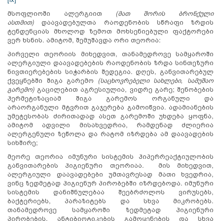
მსოფლიოში ალერგიით
(მათ შორის ბრონქული
ასთმით)
დაავადებულთა რაოდენობის სწრაფი ზრდის
ტენდენციას მხოლოდ ზემოთ მოხსენიებული ფაქტორები
ვერ ხსნის. ამიტომ, შემუშავდა ორი თეორია:
პირველი თეორიის მიხედვით, თანამედროვე სამყაროში
ალერგიული დაავადებების რაოდენობის ზრდა სინთეზური
ნივთიერებების სიჭარბის შედეგია. დღეს, განვითარებულ
ქვეყნებში შიგა გარემო
(
საცხოვრებელი
სახლები, სამუშაო
გარემო
)
გაცილებით აგრესიულია, ვიდრე გარე; შენობების
ჰერმეტიზაციამ შიგა გარემოს ორგანული და
არაორგანული მტვრით გაჯერება გამოიწვია. ადამიანების
უმეტესობას ძირითადად ასეთ გარემოში უხდება ყოფნა,
ამიტომ ადვილი მისახვედრია, რამდენად ძლიერია
ალერგენული ზეწოლა და რატომ იზრდება ამ დაავადების
სიხშირე;
მეორე თეორია იმუნური სისტემის ჰიპერრეაქტიულობის
განვითარების ჰიგიენური თეორიაა. მის მიხედვით,
ალერგიული დაავადებები უმთავრესად მათი ხვედრია,
ვინც ზედმეტად ჰიგიენურ პირობებში იზრდებოდა. იმუნური
სისტემის დანიშნულებაა შეებრძოლოს ვირუსებს,
ბაქტერიებს, პარაზიტებს და სხვა მიკრობებს.
თანამედროვე სამყაროში ზედმეტად ჰიგიენური
პირობების, ანტიბიოტიკების გამოყენების და სხვა