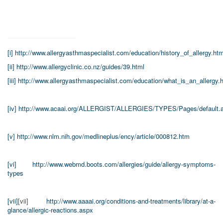
[i]
http://www.allergyasthmaspecialist.com/education/history_of_allergy.htm
[ii]
http://www.allergyclinic.co.nz/guides/39.html
[iii]
http://www.allergyasthmaspecialist.com/education/what_is_an_allergy.
[iv]
http://www.acaai.org/ALLERGIST/ALLERGIES/TYPES/Pages/default.
[v]
http://www.nlm.nih.gov/medlineplus/ency/article/000812.htm
[vi]
http://www.webmd.boots.com/allergies/guide/allergy-symptoms-
types
[vii]
[vii]
http://www.aaaai.org/conditions-and-treatments/library/at-a-
glance/allergic-reactions.aspx