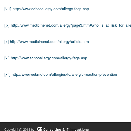
[viii]
http://www.achooallergy.com/allergy-faqs.asp
[ix]
http://www.medicinenet.com/allergy/page3.htm#who_is_at_risk_for_al
[x]
http://www.medicinenet.com/allergy/article.htm
[xi]
http://www.achooallergy.com/allergy-faqs.asp
[xii]
http://www.webmd.com/allergies/tc/allergic-reaction-prevention
Copyright @ 2018 by
Consulting & IT Innovations