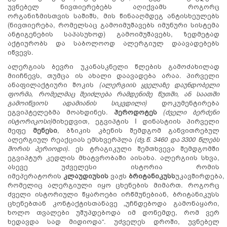
უვნებელ ნივთიერებებს აღიქვამს როგორც
ორგანიზმისთვის საშიშს, მის წინააღმდეგ ანტისხეულებს
(ნივთიერება, რომელსაც გამოიმუშავებს იმუნური სისტემა
ანტიგენების საპასუხოდ) გამოიმუშავებს, ზედმეტად
აქტიურობს და საბოლოოდ ალერგიულ დაავადებებს
იწვევს.
ალერგიას ბევრი უკანასკნელი წლების გამოძახილად
მიიჩნევს, თუმცა ის ახალი დაავადება არაა. პირველი
ანაფილაქტიური შოკის
(ალერგიის ყველაზე დაუნდობელი
ფორმა, რომელმაც შეიძლება რამდენიმე წუთში, ან საათში
გამოიწვიოს ადამიანის სიკვდილი)
დოკუმენტირება
ეგვიპტელებმა მოახდინეს.
ჰეროდოტეს
(ძველი ბერძენი
ისტორიკოსი)
მიხედვით, ეგვიპტის I დინასტიის პირველი
მეფე
მენესი
, ბზიკის კბენის შემდგომ განვითრებულ
ალერგიულ რეაქციას ემსხვერპლა
(ძვ.წ. 3460 და 3300 წლებს
შორის პერიოდი)
. ეს ტრაგიკული შემთხვევა შემდგომში
ეგვიპტურ კედლის მხატვრობაში აისახა. ალერგიის სხვა,
ასევე უძველესი ისტორია რომის
იმეპერატორის
კლაუდიუსის
ვაჟს
ბრიტანიკუსს
უკავშირდება,
რომელიც ალერგიული იყო ცხენების მიმართ. როგორც
ძველი ისტორიული წყაროები ირწმუნებიან, ბრიტანიკუსს
ცხენებთან კონტაქტისთანავე „უჩნდებოდა გამონაყარი,
ხოლო თვალები უშუპდებოდა იმ დონემდე, რომ ვერ
ხედავდა სად მიდიოდა“. უძველეს დროში, უვნებელ