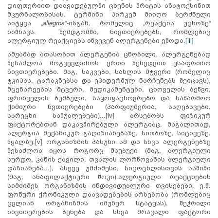
დიფთერიით დაავადებულში ცხენის შრატის ანატოქსინით
მკურნალობისას. ტერმინი პირკემ მიიღო ბერძნული
სიტყვა „
allegros
“-ისგან, რომელიც „რეაქცია უცხოზე“
ნიშნავს. შემდგომში, ნივთიერებებს, რომლებიც
ალერგიულ რეაქციებს იწვევენ ალერგენები ეწოდა.
[iii]
ამჟამად ათასობით ალერგენია ცნობილი. ალერგენებად
შესაძლოა მოგვევლინოს ერთი შეხედვით უსაფრთხო
ნივთიერებები. მაგ, საკვები, სახლის მტვერი (რომელიც
ტკიპას, ტარაკნებსა და ეპიდერმულ ნარჩენებს შეიცავს),
მცენარეების მტვერი, მედიკამენტები, ცხოველის ბეწვი,
ფრინველის ბუმბული, საყოფაცხოვრებო და საწარმოო
ქიმიური ნვთიერებები (პარფიუმერია, საღებავები,
სარეცხი საშუალებები)...[iv] არსებობს ფიზიკურ
ფაქტორებთან დაკავშირებული ალერგიაც. მაგალითად,
ალერგია მექანიკურ გაღიზიანებაზე, სითბოზე, სიცივეზე,
წყალზე.[v] ორგანიზმის პასუხი ამ და სხვა ალერგენებზე
შესაძლოა იყოს როგორც მსუბუქი (მაგ, ალერგიული
სურდო, კანის ქავილი, თვალის ლორწოვანის ალერგიული
დაზიანება...), ასევე უმძიმესი, სიცოცხლისთვის საშიში
(მაგ, ანაფილაქტიური შოკი).ალერგიული რეაქციების
სიმძიმეს ორგანიზმის ინდივიდუალური თვისებები, ე.წ.
ფონური ქრონიკული დაავადებების არსებობა (რომლებიც
ცვლიან ორგანიზმის იმუნურ სტატუსს), შეჭრილი
ნივთიერების ბუნება და სხვა მრავალი ფაქტორი