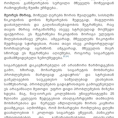
რომლის განმეორების სურვილი მწეველს მოწევიდან
რამოდენიმე წუთში უჩნდება..
მეორეს მხრივ,
მოწეულ ღერებს შორის შუალედში, სისხლში
ნიკოტინის დონის შემცირების შედეგად, მატულობს
დაძაბულობის და გაღიზიანებადობის შეგრძნება
,
რაც
თავის მხრივ ორგანიზმზე ასევე სტრესულად მოქმედი
ფაქტორია. ეს შეგრძნება ნიკოტინის მორიგი ულუფის
მიღებისთანავე ქრება. ამგვარად, მწეველებს ნიკოტინი
მუდმივად სჭირდებათ, რათა თავი ისევ კომფორტულად/
ნორმალურად იგრძნონ. ამგვარად, მწეველის მიერ
სწორედ ეს შეგრძნება აღიქმება, როგორც სიგარეტის
[ii]
[iii]
დამამშვიდებელი ზემოქმედება.
სიგარეტთან დაკავშირებული ამ არასწორი წარმოდგენის
გამო, ხშირად, მოზარდებს სიგარეტის მოხმარება
პრობლემების მარტივად „გადაჭრის“ და სტრესთან
გამკლავების საუკეთესო საშუალებად ესახებათ.
სამწუხაროდ, პრობლემების გადაჭრისთვის გამოყენებული
ეს არაჯანსაღი მეთოდი უფრო დიდი პრობლემების მიზეზი
ხდება. მაგ, ნიუ-იორკის კოლუმბიის უნივერსიტეტმა 25
წლიანი კვლევის შედეგებით ახალგაზრდებში თამბაქოს
მოხმარებასა და ნერვულ აშლილობებს შორის კავშირი
დაამტკიცა. აღმოჩნდა, რომ მოზარდები რომლებიც დღეში
დაახლოებით 1 კოლოფს სიგარეტს ეწევიან, პანიკური
აშლილობების და გენერალიზებული ფსიქიკური