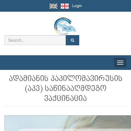
Login
Toggle
naviga
ადამიანის პაპილომავირუსის
(აპვ) საწინააღმდეგო
ვაქცინაცია