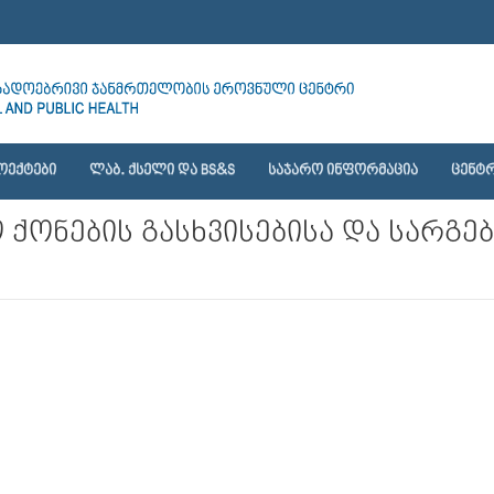
ᲝᲔᲥᲢᲔᲑᲘ
ᲚᲐᲑ. ᲥᲡᲔᲚᲘ ᲓᲐ BS&S
ᲡᲐᲯᲐᲠᲝ ᲘᲜᲤᲝᲠᲛᲐᲪᲘᲐ
ᲪᲔᲜᲢᲠ
ქონების გასხვისებისა და სარგე