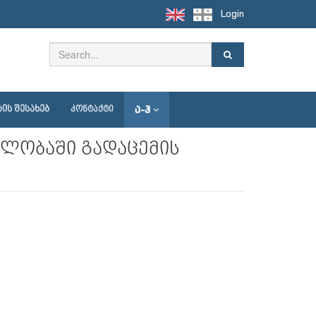
Login
Ა-Ჰ
ᲘᲡ ᲨᲔᲡᲐᲮᲔᲑ
ᲙᲝᲜᲢᲐᲥᲢᲘ
ბლობაში გადაცემის