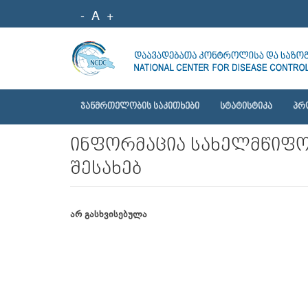
-
A
+
ᲯᲐᲜᲛᲠᲗᲔᲚᲝᲑᲘᲡ ᲡᲐᲙᲘᲗᲮᲔᲑᲘ
ᲡᲢᲐᲢᲘᲡᲢᲘᲙᲐ
ᲞᲠ
ინფორმაცია სახელმწიფო 
შესახებ
არ გასხვისებულა