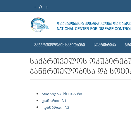
-
A
+
ᲯᲐᲜᲛᲠᲗᲔᲚᲝᲑᲘᲡ ᲡᲐᲙᲘᲗᲮᲔᲑᲘ
ᲡᲢᲐᲢᲘᲡᲢᲘᲙᲐ
ᲞᲠ
საქართველოს ოკუპირებუ
ჯანმრთელობისა და სოცია
ბრძანება № 01-50/ო
დანართი N1
_დანართი_N2