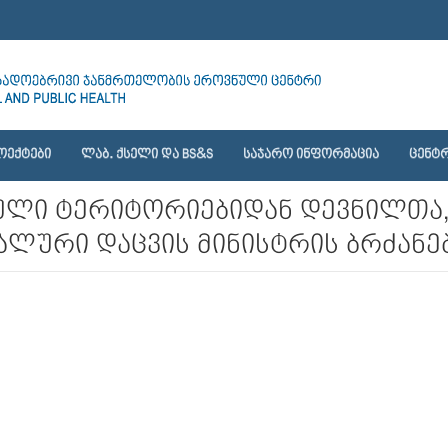
ᲝᲔᲥᲢᲔᲑᲘ
ᲚᲐᲑ. ᲥᲡᲔᲚᲘ ᲓᲐ BS&S
ᲡᲐᲯᲐᲠᲝ ᲘᲜᲤᲝᲠᲛᲐᲪᲘᲐ
ᲪᲔᲜᲢᲠ
ლი ტერიტორიებიდან დევნილთა,
ლური დაცვის მინისტრის ბრძანებ