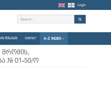
Login
A-Z INDEX
ᲘᲡ ᲨᲔᲡᲐᲮᲔᲑ
CONTACT
 შრომის,
ა № 01-50/ო