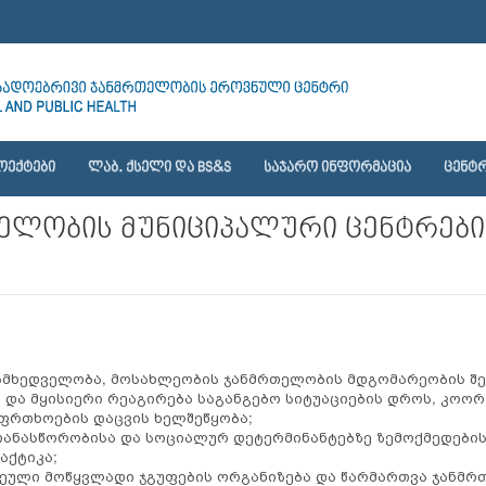
ᲝᲔᲥᲢᲔᲑᲘ
ᲚᲐᲑ. ᲥᲡᲔᲚᲘ ᲓᲐ BS&S
ᲡᲐᲯᲐᲠᲝ ᲘᲜᲤᲝᲠᲛᲐᲪᲘᲐ
ᲪᲔᲜᲢᲠ
ელობის მუნიციპალური ცენტრებ
ამხედველობა, მოსახლეობის ჯანმრთელობის მდგომარეობის შე
და მყისიერი რეაგირება საგანგებო სიტუაციების დროს, კოო
აფრთხოების დაცვის ხელშეწყობა;
ანასწორობისა და სოციალურ დეტერმინანტებზე ზემოქმედების
აქტიკა;
კეული მოწყვლადი ჯგუფების ორგანიზება და წარმართვა ჯანმ