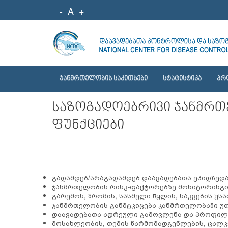
-
A
+
ᲯᲐᲜᲛᲠᲗᲔᲚᲝᲑᲘᲡ ᲡᲐᲙᲘᲗᲮᲔᲑᲘ
ᲡᲢᲐᲢᲘᲡᲢᲘᲙᲐ
ᲞᲠ
საზოგადოებრივი ჯანმრთ
ფუნქციები
გადამდებ/არაგადამდებ დაავადებათა ეპიდზედ
ჯანმრთელობის რისკ-ფაქტორებზე მონიტორინგი 
გარემოს, შრომის, სასმელი წყლის, საკვების უს
ჯანმრთელობის განმტკიცება ჯანმრთელობაში უთ
დაავადებათა ადრეული გამოვლენა და პროფილ
მოსახლეობის, თემის წარმომადგენლების, ცალ