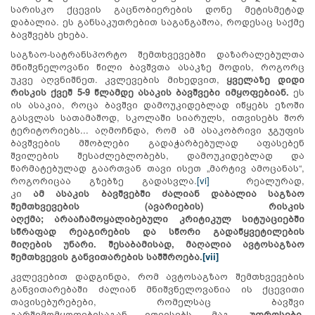
სარისკო ქცევის გაცნობიერების დონე მეტისმეტად
დაბალია. ეს განსაკუთრებით საგანგაშოა, როდესაც საქმე
ბავშვებს ეხება.
საგზაო-სატრანსპორტო შემთხვევებში დაზარალებულთა
მნიშვნელოვანი წილი ბავშვთა ასაკზე მოდის, როგორც
უკვე აღვნიშნეთ. კვლევების მიხედვით,
ყველაზე დიდი
რისკის ქვეშ 5-9 წლამდე ასაკის ბავშვები იმყოფებიან.
ეს
ის ასაკია, როცა ბავშვი დამოუკიდებლად იწყებს ეზოში
გასვლას სათამაშოდ, სკოლაში სიარულს, ითვისებს შორ
ტერიტორიებს... აღმოჩნდა, რომ ამ ასაკობრივი ჯგუფის
ბავშვების მშობლები გადაჭარბებულად აფასებენ
შვილების შესაძლებლობებს, დამოუკიდებლად და
წარმატებულად გაართვან თავი ისეთ „მარტივ ამოცანას“,
როგორიცაა გზებზე გადასვლა.
[vi]
რეალურად,
კი
ამ
ასაკის ბავშვებში
ძალიან დაბალია საგზაო
შემთხვევების (ავარიების) რისკის
აღქმა;
არ
აა
ჩამოყალიბებული
კრიტიკულ სიტუაციებში
სწრაფად რეაგირების და სწორი გადაწყვეტილების
მიღების უნარი. შესაბამისად, მაღალია ავტოსაგზაო
შემთხვევის განვითარების საშშროება.
[vii]
კვლევებით დადგინდა, რომ ავტოსაგზაო შემთხვევების
განვითარებაში ძალიან მნიშვნელოვანია ის ქცევითი
თავისებურებები, რომელსაც ბავშვი
გარშემომყოფებისაგან ითვისებს. მაგ,
უფროსები,