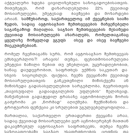
აქტუალური ხდება ცივილიზებული საზოგადოებისათვის.
მითუმეტეს, რომ დაზარალებულთა 22% ქვეითად
მოსიარულეები, უმეტესად ბავშვები და მოზარდები
არიან.
სამწუხაროდ, საქართველოც იმ ქვეყნების სიაში
შედის, სადაც ავტოსაგზაო შემთხვევების მაჩვენებელი
საგანგაშოდ მაღალია.
საგზაო შემთხვევების მესამედი
ქვეითად მოსიარულეებს აზარალებს, რომელთაგანაც
ყველაზე მოწყვლად ჯგუფს ისევ და ისევ ბავშვები
მიეკუთვნებიან.
რომელ ჩვენთაგანს სურს, რომ ავტოსაგზაო შემთხვევას
ემსხვერპლოს?! არავის! თუმცა, ფეხითმოსიარულეთა
უმეტესი ნაწილი ნებით თუ უნებლიეთ, უყურადღებობით,
ხანაც დაუდევრობით, საფრთხეს უქმნის საკუთარ და
სხვის სიცოცხლეს. ფაქტია, ჩვენს ქვეყანაში ქვეითად
მოსიარულეთათვის განკუთვნილი მიწისქვეშა ან
მიწისზედა გადასასვლელებით სარგებლობა, ბევრისთვის
„თავისუფალი გადაადგილების უფლების“ შელახვად,
მანქანებით გადაჭედილ ტრასაზე ავტომობილებს შორის
გაძვრომა კი „ნორმად“ აღიქმება. შუქნიშანის და
ტროტუარის ფუნქცია კი სრულებით უგულვებელყოფილია...
მართალია, საქართველო ერთადერთი ქვეყანა არაა,
სადაც ქვეითად მოსიარულეები ვერ აცნობიერებენ მათთან
დაკავშრებულ ავტოსაგზაო საფრთხეებს, თუმცა ჩვენს
საზოგადოებაში საგზაო უსაფრთხოების ცოდნის და