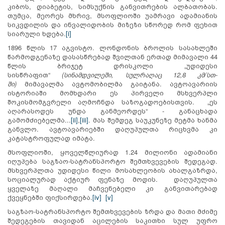
კიბოს, დიაბეტის, სიმსუქნის განვითრების ალბათობას.
თუმცა, მეორეს მხრივ, მსოფლიოში უამრავი ადამიანის
სიკვდილის და ინვალიდობის მიზეზი სწორედ რომ ფეხით
სიარული ხდება.
[i]
1896 წლის 17 აგვისტო. ლონდონის ბროლის სასახლეში
წარმოდგენაზე დასასწრებად შვილთან ერთად მიმავალი 44
წლის ბრიჯეტ დრისკოლი „უდიდესი
სისწრაფით“
(
სინამდვილეშ
ი,
სულ
რაღაც
12,8
კმ
/
სთ-
ში
)
მიმავალმა ავტომობილმა გაიტანა. ავტოავარიის
ისტორიაში მომხდარი ეს პირველი მსხვერპლი
შოკისმომგვრელი აღმოჩნდა საზოგადოებისთვის. „ეს
აღარასოდეს უნდა განმეორდეს“ - განაცხადა
გამომძიებელმა...
[ii]
,
[iii]
. მას შემდეგ საუკუნეზე მეტმა ხანმა
განვლო. ავტოავარიებში დაღუპულთა რიცხვმა კი
კატასტროფულად იმატა.
მსოფლიოში, ყოველწლიურად 1.24 მილიონი ადამიანი
იღუპება საგზაო-სატრანსპორტო შემთხვევების შედეგად.
მსხვერპლთა უდიდესი წილი მოსახლეობის ახალგაზრდა,
სოციალურად აქტიურ ფენაზე მოდის. დაღუპულთა
ყველაზე მაღალი მაჩვენებელი კი განვითარებად
ქვეყნებში ფიქსირდება.
[iv]
[v]
საგზაო-სატრანსპორტო შემთხვევების ზრდა და მათი მძიმე
შედეგების თავიდან აცილების საკითხი სულ უფრო