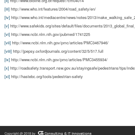
[ii]
http://www.bioline.org.br/request?cm04014
[iii]
http://www.who.int/features/2004/road_safety/en/
[iv]
http://www.who.int/mediacentre/news/notes/2013/make_walking_safe_
[v]
http://www.safekids.org/sites/default/files/documents/2013_global_final
[vi]
http://www.ncbi.nlm.nih.gov/pubmed/1741225
[vii]
http://www.ncbi.nlm.nih.gov/pmc/articles/PMC3467946/
[viii]
http://jpepsy.oxfordjournals.org/content/32/5/517.full
[ix]
http://www.ncbi.nlm.nih.gov/pmc/articles/PMC3455934/
[x]
http://roadsafety.transport.nsw.gov.au/stayingsafe/pedestrians/tips/inde
[xi]
http://hastebc.org/tools/pedestrian-safety
Copyright @ 2018 by
Consulting & IT Innovations