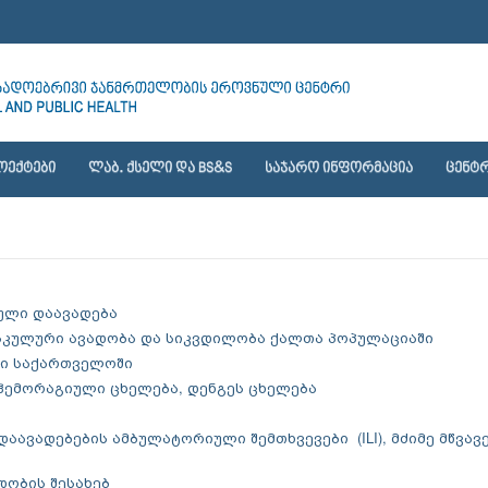
ᲝᲔᲥᲢᲔᲑᲘ
ᲚᲐᲑ. ᲥᲡᲔᲚᲘ ᲓᲐ BS&S
ᲡᲐᲯᲐᲠᲝ ᲘᲜᲤᲝᲠᲛᲐᲪᲘᲐ
ᲪᲔᲜᲢᲠ
სული დაავადება
ვასკულური ავადობა და სიკვდილობა ქალთა პოპულაციაში
ები საქართველოში
ს ჰემორაგიული ცხელება, დენგეს ცხელება
 დაავადებების ამბულატორიული შემთხვევები (ILI), მძიმე მწვავ
დობის შესახებ