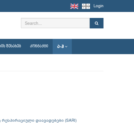
Login
Ა-Ჰ
ᲘᲡ ᲨᲔᲡᲐᲮᲔᲑ
ᲙᲝᲜᲢᲐᲥᲢᲘ
ე რესპირაციული დაავადებები (SARI)