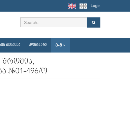
Login
Ა-Ჰ
ᲘᲡ ᲨᲔᲡᲐᲮᲔᲑ
ᲙᲝᲜᲢᲐᲥᲢᲘ
 შრომის,
ა №01-496/ო