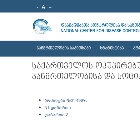
-
A
+
ᲯᲐᲜᲛᲠᲗᲔᲚᲝᲑᲘᲡ ᲡᲐᲙᲘᲗᲮᲔᲑᲘ
ᲡᲢᲐᲢᲘᲡᲢᲘᲙᲐ
ᲞᲠ
საქართველოს ოკუპირებუ
ჯანმრთელობისა და სოცია
ბრძანება №01-496/ო
N1 დანართი
დანართი 2