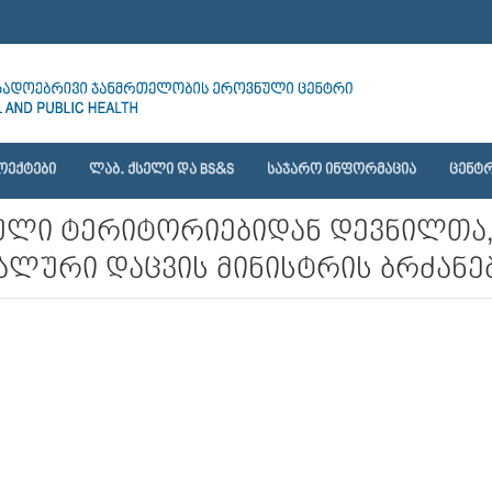
ᲝᲔᲥᲢᲔᲑᲘ
ᲚᲐᲑ. ᲥᲡᲔᲚᲘ ᲓᲐ BS&S
ᲡᲐᲯᲐᲠᲝ ᲘᲜᲤᲝᲠᲛᲐᲪᲘᲐ
ᲪᲔᲜᲢᲠ
ლი ტერიტორიებიდან დევნილთა,
ლური დაცვის მინისტრის ბრძანებ