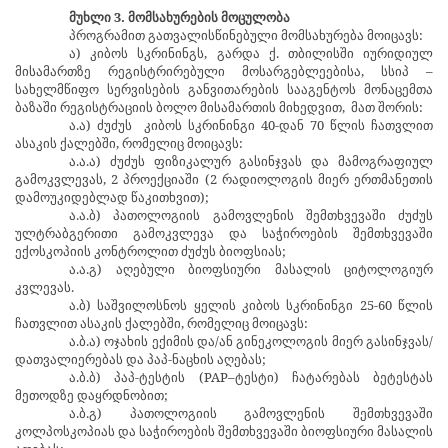
მუხლი 3. მომსახურების მოცულობა
პროგრამით გათვალისწინებული მომსახურება მოიცავს:
ა) კიბოს სკრინინგს, გარდა ქ. თბილისში იურიდიულ
მისამართზე რეგისტრირებული მოსარგებლეებისა, სსიპ –
სახელმწიფო სერვისების განვითარების სააგენტოს მონაცემთა
ბაზაში რეგისტრაციის ბოლო მისამართის მიხედვით,
მათ შორის:
ა.ა) ძუძუს
კიბოს სკრინინგი 40-დან 70 წლის ჩათვლით
ასაკის ქალებში, რომელიც მოიცავს:
ა.ა.ა) ძუძუს ფიზიკალურ გასინჯვას და მამოგრაფიულ
გამოკვლევას, 2 პროექციაში (2 რადიოლოგის მიერ ერთმანეთის
დამოუკიდებლად წაკითხვით);
ა.ა.ბ) პათოლოგიის გამოვლენის შემთხვევაში ძუძუს
ულტრაბგერითი გამოკვლევა და საჭიროების შემთხვევაში
ექოსკოპიის კონტროლით ძუძუს ბიოფსიას;
ა.ა.გ) აღებული ბიოფსიური მასალის ციტოლოგიურ
კვლევას.
ა.ბ) საშვილოსნოს ყელის კიბოს სკრინინგი 25-60 წლის
ჩათვლით ასაკის ქალებში, რომელიც მოიცავს:
ა.ბ.ა) ოჯახის ექიმის და/ან გინეკოლოგის მიერ გასინჯვას/
დათვალიერებას და პაპ-ნაცხის აღებას;
ა.ბ.ბ) პაპ-ტესტის (PAP–ტესტი) ჩატარებას ბეტესტას
მეთოდზე დაყრდნობით;
ა.ბ.გ) პათოლოგიის გამოვლენის შემთხვევაში
კოლპოსკოპიას და საჭიროების შემთხვევაში ბიოფსიური მასალის