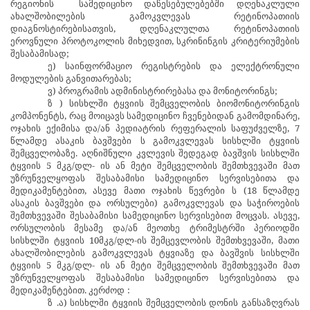
რეგიონის
სამედიცინო დაწესებულებებში დღენაკლული
ახალშობილების გამოკვლევას რეტინოპათიის
დიაგნოსტირებისათვის, დღენაკლულთა რეტინოპათიის
ეროვნული პროტოკოლის მიხედვით, სკრინინგის კრიტერიუმების
შესაბამისად;
ე) საინფორმაციო რეგისტრების და ელექტრონული
მოდულების განვითარებას;
ვ) პროგრამის ადმინისტრირებასა და მონიტორინგს;
ზ
) სისხლში ტყვიის შემცველობის ბიომონიტორინგის
კომპონენტს,
რაც მოიცავს სამედიცინო ჩვენებიდან გამომდინარე,
ოჯახის ექიმისა და/ან პედიატრის რეფერალის საფუძველზე,
7
წლამდე ასაკის ბავშვები
ს გამოკვლევას სისხლში ტყვიის
შემცველობაზე. აღნიშნული კვლევის შედეგად ბავშვის სისხლში
ტყვიის 5 მკგ/დლ-
ის ან მეტი შემცველობის შემთხვევაში მათ
უზრუნველყოფას შესაბამისი სამედიცინო სერვისებითა და
მედიკამენტებით, ასევე
მათი ოჯახის წევრები
ს
(18 წლამდე
ასაკის ბავშვები და ორსულები)
გამოკვლევას და საჭიროების
შემთხვევაში შესაბამისი სამედიცინო სერვისებით მოცვას. ასევე,
ორსულობის მესამე და/ან მეოთხე ტრიმესტრში პერიოდში
სისხლში ტყვიის 10მკგ/დლ-ის შემცევლობის შემთხვევაში, მათი
ახალშობილების გამოკვლევას ტყვიაზე და ბავშვის სისხლში
ტყვიის 5 მკგ/დლ-
ის ან მეტი შემცველობის შემთხვევაში მათ
უზრუნველყოფას შესაბამისი სამედიცინო სერვისებითა და
მედიკამენტებით. კერძოდ
:
ზ
.ა) სისხლში ტყვიის შემცველობის დონის განსაზღვრას