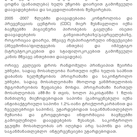
ცოდნა (განათლება) ხელს უწყობს დიარეით გამოწვეული
დაავადებებისა და სიკვდილიანობის შემცირებას.
2005 -2007 წლებში დაავადებათა კონტროლისა და
პრევენეციის ცენტრის (CDC) მიერ შესწავლილი იქნა
ბავშვებში ჰიგიენური პირობების გავლენა ისეთი
დაავადებების განვითარებაზე/გავრცელებაზე,
როგორიცაა დიარეა, მწვავე რესპირატორული ინფექციები
(პნევმონია/ფილტვების ანთება) და იმპეტიგო
(სტრეპტოკოკებით და სტაფილოკოკებით გამოწვეული
კანის მწვავე ანთებითი დაავადება).
ორივე კვლევის დროს რანდომული პრინციპით შეირჩა
უბნები, სადაც მოსახლეობა ჩართული იქნა ხელის საპნით
დაბანის ხელშეწყობის პროგრამაში და საკონტროლო
უბნები, სადაც მოსახლეობაში მხოლოდ ჯანმრთელობის
მდგომარეობის შეფასება მოხდა. პროგრამაში ჩართულ
მოსახლეობას აშშ-ში 9 თვის, ხოლო პაკისტანში 1 წლის
მანძილზე მიეწოდებოდათ საპონი (გამოყენებული იქნა
ანტიბაქტერიული საპონი 1.2%-იანი ტრიქლორკარბანით და
ჩვეულებრივი საპონი), უტარდებოდათ საგანმანათლებლო
მუშაობა და გროვდებოდა ინფორმაცია ბავშვებში
გამოვლენილი დაავდებების შესახებ. საკონტროლო
ჯგუფში მოსახლეობას არ იღებდა არც საპონს და არც
საგანმანათლებლო ინტერვენციები უტარდებოდათ.