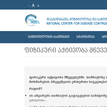
-
A
+
ᲯᲐᲜᲛᲠᲗᲔᲚᲝᲑᲘᲡ ᲡᲐᲙᲘᲗᲮᲔᲑᲘ
ᲡᲢᲐᲢᲘᲡᲢᲘᲙᲐ
ᲞᲠ
ფიზიკური აქტივობა მწევ
ფიზიკური აქტივობა მწეველებში
თამბაქოზე 
მოხმარების პრევენციის ერთერთი საუკეთესო
რატომ?
ის
ა
მცირებს თამბაქოს გადაგდების სიმპტომე
უძილობა...
თამბაქოს გადაგდების შემდეგ ხასიათის ცვ