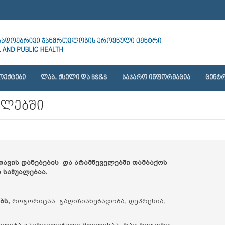
ᲝᲔᲥᲢᲔᲑᲘ
ᲚᲐᲑ. ᲥᲡᲔᲚᲘ ᲓᲐ BS&S
ᲡᲐᲯᲐᲠᲝ ᲘᲜᲤᲝᲠᲛᲐᲪᲘᲐ
ᲪᲔᲜᲢᲠ
ელებში
თავის დანებების და არამწეველებში თამბაქოს
 საშუალებაა.
ბს,
როგორიცაა გაღიზიანებადობა, დეპრესია,
ლილება გავრცელებული მოვლენაა, რაც როგორც