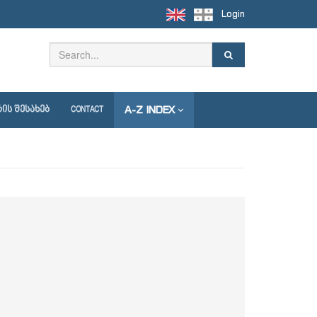
Login
A-Z INDEX
ᲘᲡ ᲨᲔᲡᲐᲮᲔᲑ
CONTACT