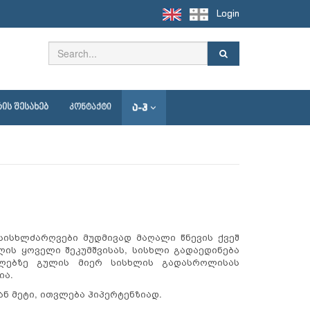
Login
Ა-Ჰ
ᲘᲡ ᲨᲔᲡᲐᲮᲔᲑ
ᲙᲝᲜᲢᲐᲥᲢᲘ
სისხლძარღვები მუდმივად მაღალი წნევის ქვეშ
ის ყოველი შეკუმშვისას, სისხლი გადაედინება
დლებზე გულის მიერ სისხლის გადასროლისას
ია.
ან მეტი, ითვლება ჰიპერტენზიად.