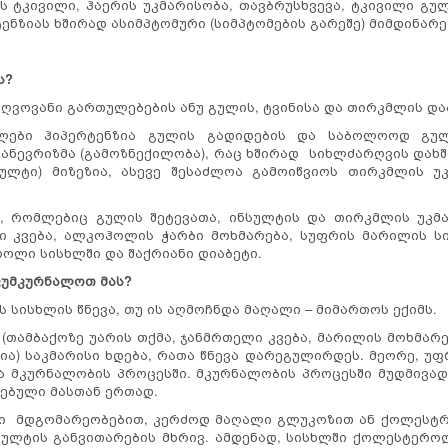
კივილი, ჰაერის უკმარისობა, თავბრუსხვევა, ტკივილი გულ
ტენზიას ხშირად ასიმპტომური (სიმპტომების გარეშე) მიმდინარე
ს?
ღვოვანი გართულებების ანუ გულის, ტვინისა და თირკმლის და
ლები ჰიპერტენზია გულის გადიდების და საბოლოოდ გული
ნევრიზმა (გამოზნექილობა), რაც ხშირად სიხლძარღვის დახშო
ნსულტი) მიზეზია, ასევე შესაძლოა გამოიწვიოს თირკმლის 
, რომლებიც გულის შეტევათა, ინსულტის და თირკმლის უკმა
ღი კვება, ალკოჰოლის ჭარბი მოხმარება, სუფრის მარილის სი
როლი სისხლში და შაქრიანი დიაბეტი.
ვუმკურნალოთ მას?
სისხლის წნევა, თუ ის აღმოჩნდა მაღალი – მიმართოს ექიმს.
 (თამბაქოზე უარის თქმა, ჯანმრთელი კვება, მარილის მოხმარ
ია) საკმარისი ხდება, რათა წნევა დარეგულირდეს. მეორე, უფ
ვა მკურნალობის პროცესში. მკურნალობის პროცესში მუდმივა
ღებული მასთან ერთად.
ლი მდგომარეობებით, კერძოდ მაღალი გლუკოზით ან ქოლესტრ
სულტის განვითარების მხრივ. ამდენად, სისხლში ქოლესტერ