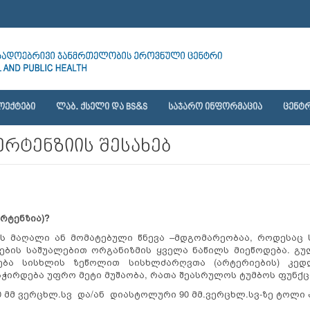
ᲝᲔᲥᲢᲔᲑᲘ
ᲚᲐᲑ. ᲥᲡᲔᲚᲘ ᲓᲐ BS&S
ᲡᲐᲯᲐᲠᲝ ᲘᲜᲤᲝᲠᲛᲐᲪᲘᲐ
ᲪᲔᲜᲢᲠ
პერტენზიის შესახებ
ერტენზია)?
ს მაღალი ან მომატებული წნევა –მდგომარეობაა, როდესაც 
ების საშუალებით ორგანიზმის ყველა ნაწილს მიეწოდება. გულ
მნება სისხლის ზეწოლით სისხლძარღვთა (არტერიების) კე
სჭირდება უფრო მეტი მუშაობა, რათა შეასრულოს ტუმბოს ფუნქც
0 მმ ვერცხლ.სვ და/ან დიასტოლური 90 მმ.ვერცხლ.სვ-ზე ტოლი 