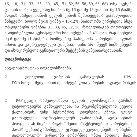
16,
18,
31,
33,
35,
39,
45,
51, 52, 56, 58, 59, 66, 68). ონკოგენურ
ტიპებს შორის ყველაზე ხშირია მე-16 და მე-18 ტიპები. მე-16 ტიპზე
მოდის საშვილოსნოს ყელის კიბოს შემთხვევათა დაახლოებით
ნახევარი, ხოლო მე-18 ტიპზე – 10-12%. პაპილომა
ვირუსების სხვა
ონკოგენური ტიპებია 31, 33, 45, 52, 58, რომელთაგან თითოეული
ასოცირებულია გენიტალური სიმსივნეების 2-4%-თან. რაც შეეხება
მე-6 და მე-11 ტიპებს, რომლებიც პაპილომა
ვირუსების ძალიან
ხშირი და გავრცელებული ტიპებია, ისინი არ იწვევს სიმსივნეებს
და ასოცირებულა გენიტალური მეჭეჭების განვითარებასთან.
დიაგნოსტიკა
აპვ-დიაგნოსტიკა
ითვალისწინებს:
Ø
უშუალოდ
ვირუსის
გამოვლენას
. HPV-
DNA
სინჯის
მეშვეობით
შესაძლებელია
ვირუსის
მაღალი
რისკის
Ø
PAP-ტესტი საშვილოსნოს ყელის ლორწოვანი გარსის
ციტოლოგიური გამოკვლევაა. ის რეკომენდებულია ყველა
ქალისთვის, ვინც სქესობრივ ცხოვრებას ეწევა. ტესტი
გამოავლენს ინტრაეპითელურ დაზიანებას, ავთვისებიან
პროცესს ან მიკროორგანიზმებით (ბაქტერიებით, ვირუსებით,
პარაზიტებით) გამოწვეულ
უჯრედულ ცვლილებებს. თუ ნაცხში
პათოლოგიური უჯრედები აღმოჩნდა, უნდა მოხდეს მათი