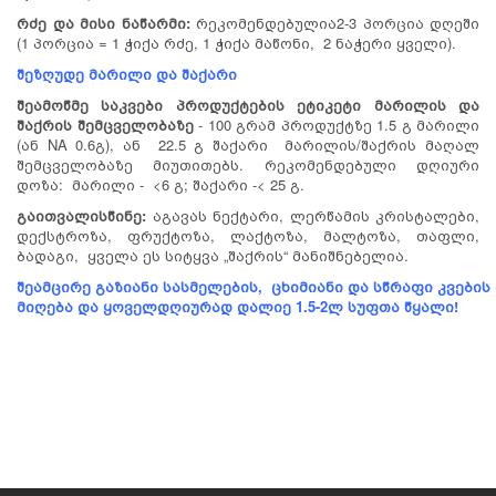
რძე
და
მისი
ნაწარმი:
რეკომენდებულია2-3 პორცია დღეში
(1 პორცია = 1 ჭიქა რძე, 1 ჭიქა მაწონი, 2 ნაჭერი ყველი).
შეზღუდე
მარილი
და
შაქარი
შეამოწმე
საკვები
პროდუქტების
ეტიკეტი
მარილის და
შაქრის
შემცველობაზე
- 100 გრამ პროდუქტზე 1.5 გ მარილი
(ან NA 0.6გ), ან 22.5 გ შაქარი მარილის/შაქრის მაღალ
შემცველობაზე მიუთითებს. რეკომენდებული დღიური
დოზა: მარილი - <6 გ; შაქარი -< 25 გ.
გაითვალისწინე:
აგავას ნექტარი, ლერწამის კრისტალები,
დექსტროზა, ფრუქტოზა, ლაქტოზა, მალტოზა, თაფლი,
ბადაგი, ყველა ეს სიტყვა „შაქრის“ მანიშნებელია.
შეამცირე
გაზიანი
სასმელების
,
ცხიმიანი
და
სწრაფი
კვების
მიღება
და ყოველდღიურად
დალიე
1.5-2
ლ
სუფთა
წყალი!