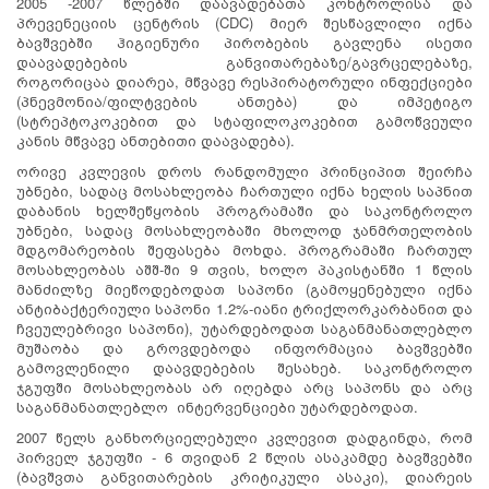
2005 -2007 წლებში დაავადებათა კონტროლისა და
პრევენეციის ცენტრის (CDC) მიერ შესწავლილი იქნა
ბავშვებში ჰიგიენური პირობების გავლენა ისეთი
დაავადებების განვითარებაზე/გავრცელებაზე,
როგორიცაა დიარეა, მწვავე რესპირატორული ინფექციები
(პნევმონია/ფილტვების ანთება) და იმპეტიგო
(სტრეპტოკოკებით და სტაფილოკოკებით გამოწვეული
კანის მწვავე ანთებითი დაავადება).
ორივე კვლევის დროს რანდომული პრინციპით შეირჩა
უბნები, სადაც მოსახლეობა ჩართული იქნა ხელის საპნით
დაბანის ხელშეწყობის პროგრამაში და საკონტროლო
უბნები, სადაც მოსახლეობაში მხოლოდ ჯანმრთელობის
მდგომარეობის შეფასება მოხდა. პროგრამაში ჩართულ
მოსახლეობას აშშ-ში 9 თვის, ხოლო პაკისტანში 1 წლის
მანძილზე მიეწოდებოდათ საპონი (გამოყენებული იქნა
ანტიბაქტერიული საპონი 1.2%-იანი ტრიქლორკარბანით და
ჩვეულებრივი საპონი), უტარდებოდათ საგანმანათლებლო
მუშაობა და გროვდებოდა ინფორმაცია ბავშვებში
გამოვლენილი დაავდებების შესახებ. საკონტროლო
ჯგუფში მოსახლეობას არ იღებდა არც საპონს და არც
საგანმანათლებლო ინტერვენციები უტარდებოდათ.
2007 წელს განხორციელებული კვლევით დადგინდა, რომ
პირველ ჯგუფში - 6 თვიდან 2 წლის ასაკამდე ბავშვებში
(ბავშვთა განვითარების კრიტიკული ასაკი), დიარეის