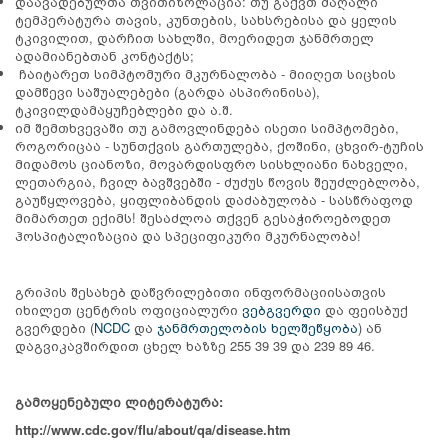
დაავადებულთა თვითიზოლაცია: თუ გაქვთ მაღალი
ტემპერატურა თავის, კუნთების, სახსრებისა და ყელის
ტკივილით, დარჩით სახლში, მოერიდეთ ჯანმრთელ
ადამიანებთან კონტაქტს;
ჩაიტარეთ სიმპტომური მკურნალობა - მიიღეთ სიცხის
დამწევი საშუალებები (გარდა ასპირინისა),
ტკივილდამაყუჩებლები და ა.შ.
იმ შემთხვევაში თუ გამოვლინდება ისეთი სიმპტომები,
როგორიცაა - სუნთქვის გართულება, ქოშინი, ცხვირ-ტუჩის
მიდამოს ციანოზი, მოვარდისფრო სისხლიანი ნახველი,
ლეთარგია, ჩვილ ბავშვებში - ძუძუს წოვის შეუძლებლობა,
გაუწყლოვება, ყიფლიბანდის დაძაბულობა - სასწრაფოდ
მიმართეთ ექიმს! შესაძლოა თქვენ გესაჭიროებოდეთ
ჰოსპიტალიზაცია და სპეციფიკური მკურნალობა!
გრიპის შესახებ დაწვრილებითი ინფორმაციისათვის
იხილეთ ცენტრის ოფიციალური
ვებგვერდი
და ფეისბუქ
გვერდები (
NCDC
და
ჯანმრთელობის ხელშეწყობა
) ან
დაგვიკავშირდით ცხელ ხაზზე 255 39 39 და 239 89 46.
გამოყენებული ლიტერატურა:
http://www.cdc.gov/flu/about/qa/disease.htm