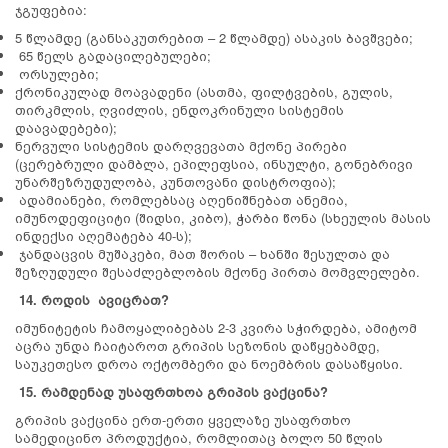
ჯგუფებია:
5 წლამდე (განსაკუთრებით – 2 წლამდე) ასაკის ბავშვები;
65 წელს გადაცილებულები;
ორსულები;
ქრონიკულად მოავადენი (ასთმა, ფილტვების, გულის,
თირკმლის, ღვიძლის, ენდოკრინული სისტემის
დაავადებები);
ნერვული სისტემის დარღვევათა მქონე პირები
(ცერებრული დამბლა, ეპილეფსია, ინსულტი, გონებრივი
უნარშეზრუდულობა, კუნთოვანი დისტროფია);
ადამიანები, რომლებსაც აღენიშნებათ ანემია,
იმუნოდეფიციტი (შიდსი, კიბო), ჭარბი წონა (სხეულის მასის
ინდექსი აღემატება 40-ს);
ჯანდაცვის მუშაკები, მათ შორის – ხანში შესულთა და
შეზღუდული შესაძლებლობის მქონე პირთა მომვლელები.
14. როდის ავიცრათ?
იმუნიტეტის ჩამოყალიბებას 2-3 კვირა სჭირდება, ამიტომ
აცრა უნდა ჩაიტაროთ გრიპის სეზონის დაწყებამდე,
საუკეთესო დროა ოქტომბერი და ნოემბრის დასაწყისი.
15.
რამდენად უსაფრთხოა გრიპის ვაქცინ
ა?
გრიპის ვაქცინა ერთ-ერთი ყველაზე უსაფრთხო
სამედიცინო პროდუქტია, რომლითაც ბოლო 50 წლის