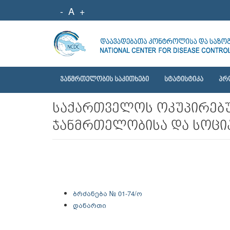
-
A
+
ᲯᲐᲜᲛᲠᲗᲔᲚᲝᲑᲘᲡ ᲡᲐᲙᲘᲗᲮᲔᲑᲘ
ᲡᲢᲐᲢᲘᲡᲢᲘᲙᲐ
ᲞᲠ
საქართველოს ოკუპირებუ
ჯანმრთელობისა და სოცია
ბრძანება № 01-74/ო
დანართი