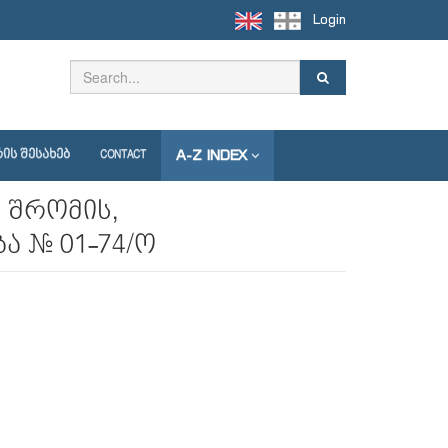
Login
A-Z INDEX
ᲘᲡ ᲨᲔᲡᲐᲮᲔᲑ
CONTACT
 შრომის,
ა № 01-74/ო