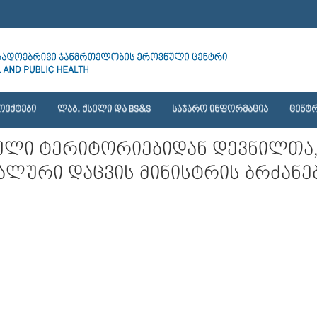
ᲝᲔᲥᲢᲔᲑᲘ
ᲚᲐᲑ. ᲥᲡᲔᲚᲘ ᲓᲐ BS&S
ᲡᲐᲯᲐᲠᲝ ᲘᲜᲤᲝᲠᲛᲐᲪᲘᲐ
ᲪᲔᲜᲢᲠ
ლი ტერიტორიებიდან დევნილთა,
ლური დაცვის მინისტრის ბრძანებ