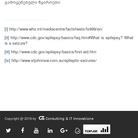
გამოყენებული წყაროები:
[i]
http://www.who.int/mediacentre/factsheets/fs999/en/
[ii]
http://www.cdc.gov/epilepsy/basics/faq.htm#What is epilepsy? What
is a seizure?
[iii]
http://www.cdc.gov/epilepsy/basics/first-aid.htm
[iv]
http://www.stjohnnsw.com.au/epileptic-seizures/
Copyright @ 2018 by
Consulting & IT Innovations