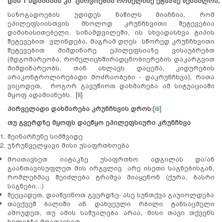
დან
1
ადამიანს
კი
ცხოვრების
რომელიმე
ეტაპზე
შესაძლოა
,
საზოგადოების უდიდეს ნაწილს მიაჩნია, რომ
ეპილეფსიისთვის მხოლოდ კრუნჩხვითი შეტევებია
დამახასითებელი. სინამდვილეში, ის სხვადასხვა ტიპის
შეტევებით ვლინდება, მაგრამ დღეს სწორედ კრუნჩხვითი
შეტევებით მიმდინარე ეპილეფსიაზე ვისაუბრებთ
(მდგომარეობა, რომელიცხშირადცნობიერების დაკარგვით
მიმდინარეობს, თან ახლავს დაცემა, კიდურების
არაკონტროლირებადი მოძრაობები - დაკრუნჩხვა), რათა
ვიცოდეთ, როგორ გავუწიოთ დახმარება ამ სიტუაციაში
მყოფ ადამიანებს.
[ii]
პირველადი დახმარება კრუნჩხვის დროს:
[iii]
თუ გვერდზე მყოფს დაეწყო ეპილეფსიური კრუნჩხვა
შეინარჩუნე სიმშვიდე
უზრუნველყავი მისი უსაფრთხოება
მოათავსეთ იატაკზე უსაფრთხო ადგილას და/ან
გაანთავისუფლეთ მის ირგვლივ არე ისეთი საგნებისგან,
რომლებმაც შეიძლება ტრამვა მიაყენონ (ქურა, ბასრი
საგნები...)
შეეცადეთ, დააწვინოთ გვერდზე- ასე სუნთქვა გაუიოლდება
თავქვეშ ბალიში ან დახვეული რბილი ტანსაცმელი
ამოუდეთ, თუ ამის საშუალება არაა, მისი თავი თქვენს
ხელებზე მოათავსეთ