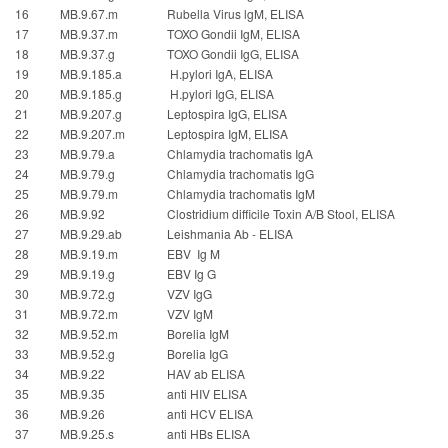
16
MB.9.67.m
Rubella Virus lgM, ELISA
17
MB.9.37.m
TOXO Gondii IgM, ELISA
18
MB.9.37.g
TOXO Gondii IgG, ELISA
19
MB.9.185.a
H.pylori IgA, ELISA
20
MB.9.185.g
H.pylori IgG, ELISA
21
MB.9.207.g
Leptospira IgG, ELISA
22
MB.9.207.m
Leptospira IgM, ELISA
23
MB.9.79.a
Chlamydia trachomatis IgA
24
MB.9.79.g
Chlamydia trachomatis IgG
25
MB.9.79.m
Chlamydia trachomatis IgM
26
MB.9.92
Clostridium difficile Toxin A/B Stool, ELISA
27
MB.9.29.ab
Leishmania Ab - ELISA
28
MB.9.19.m
EBV Ig M
29
MB.9.19.g
EBV Ig G
30
MB.9.72.g
VZV
IgG
31
MB.9.72.m
VZV
IgM
32
MB.9.52.m
Borelia
IgM
33
MB.9.52.g
Borelia
IgG
34
MB.9.22
HAV ab ELISA
35
MB.9.35
anti HIV ELISA
36
MB.9.26
anti HCV ELISA
37
MB.9.25.s
anti HBs ELISA