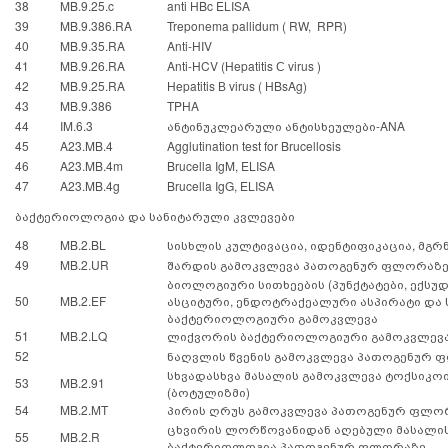
38
MB.9.25.c
anti HBc ELISA
39
MB.9.386.RA
Treponema pallidum ( RW, RPR)
40
MB.9.35.RA
Anti-HIV
41
MB.9.26.RA
Anti-HCV (Hepatitis С virus )
42
MB.9.25.RA
Hepatitis В virus ( HBsAg)
43
MB.9.386
TPHA
44
IM.6.3
ანტინუკლეარული ანტისხეულები-ANA
45
A23.MB.4
Agglutination test for Brucellosis
46
A23.MB
.4m
Brucella IgM, ELISA
47
A23.MB
.4g
Brucella IgG, ELISA
ბაქტერიოლოგია და სანიტარული კვლევები
48
MB.2.BL
სისხლის კულტივაცია, იდენტიფიკაცია, მგ
49
MB.2.UR
შარდის გამოკვლევა პათოგენურ ფლორაზ
ბიოლოგიური სითხეების (პუნქტატები, ექსუდ
50
MB.2.EF
ასციტური, ენდოტრაქეალური ასპირატი და ს
ბაქტერიოლოგიური გამოკვლევა
51
MB.2.LQ
ლიქვორის ბაქტერიოლოგიური გამოკვლევ
52
ნაღვლის წვენის გამოკვლევა პათოგენურ
სხვადასხვა მასალის გამოკვლევა ტოქსიკო
53
MB.2.91
(ბოტულიზმი)
54
MB.2.MT
პირის ღრუს გამოკვლევა პათოგენურ ფლო
ცხვირის ლორწოვანიდან აღებული მასალი
55
MB.2.R
ბაქტერიოლოგია პათოგენურ ფლორაზე