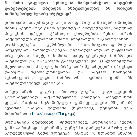
5. რისი გაკეთება შემიძლია
შარდ
-
სასქესო
სისტემის
დაავადებების თავიდან ასაცილებლად ან რისკის
მინიმუმამდე შესამცირებლად?
ვინაიდან სალპინგიტის და ოოფორიტის მთავარი მიზეზი
მაინც სქესობრვი გზით გადამდები ინფექციებია, ამდენად
ჰიგიენის დაცვა, ჯანსაღი ცხოვრების წესი, საშოს
ბაქტერიული ფლორის ხშირი კონტროლი, საჭიროებისას –
კომპლექსური მკურნალობა სალპინგოოოფორიტის
საუკეთესო პროფილაქტიკაა. უყურადღებოდ არ დატოვოთ
არც ერთი საეჭვო ნიშანი, დაუყოვნებლივ მიმართეთ
სპეციალისტს, ჩაიტარეთ გამოკვლევა და კვალიფიციური
მკურნალობა. პაციენტმა არავითარ შემთხვევაში არ უნდა
დაიწყოს თვითმკურნალობა და საეჭვო ნიშნების
შემთხვევაში, უნდა მიმართოს ოჯახის ექიმს ან
სპეციალიზებულ კლინიკას.
საშვლოსნოს ყელზე პათოლოგიური ცვლილებების
გამოსავლენად საქართველოში ტარდება საშვლოსნოს
ყელის ნაცხის სკრინინგული გამოკვლევები 25-დან 60
წლამდე ასაკის ქალებში (სკრინინგ ცენტრის ვებ-
მისამართია
http://gnsc.ge/?lang=ge
).
პროსტატის ადენომის შემთხვევაში, პროსტატის კიბოს
გამოსარიცხად, სკრინინგ ცენტრში ტარდება პროსტატის
სკრინინგული გამოკვლევები 50-დან 70 წლამდე ასაკის