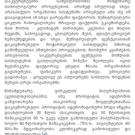
(საკვერცხეებში, საშვილოსნოში) მიმდინარე
პათოლოგიური პროცესებით, არამედ სრულიად სხვა,
არასასქესო ორგანოთა სისტემაში არსებული ამა თუ იმ
დაავადებით ან სხვა გარეგანი ფაქტორით. მენსტრუალური
ციკლის ჩამოყალიბება მრავალ ფაქტორს უკავშირდება,
მათ შორის - კლიმატურ პირობებს, კვებისა და ძილის
რეჟიმს, საზოგადოდ, ცხოვრების წესს, ფსიქო-ემოციურ
ზემოქმედებას და სხვა. მენსტრუალურ ფუნქციასთან
დაკავშირებული მოჭარბებული სისხლდენა ხშირად
გამოწვეულია ანთებითი პროცესებით, მიომური კვანძების
არსებობით, საკვერცხეების ფუნქციის მოშლით.
სისხლდენის გაძლიერების მიზეზი შეიძლება იყოს
მექანიკური ფაქტორიც: ცხელი შხაპი, ორგანიზმის
გადახურება, ფიზიკური გადატვირთვა, ემოციური
გადაძაბვა - ყოველივე ეს აძლიერებს სისხლის მოდენას
მენჯის ღრუს ორგანოებში.
წინამდებარე ჯირკვლის ჰიპერპლაზიის
(კეთილთვისებიანი), ანუ პროსტატის ადენომის
განვითარება ასაკობრივ მოვლენებთანაა
დაკავშირებული. პროსტატის ადენომატოზური ზრდა იწყება
დაახლოებით 30 წლის ასაკისთვის და 50 წლისთვის
მამაკაცების 50 % უკვე აქვთ გამოხატული ჰიპერპლაზია,
ხოლო 80 წლისთვის მამაკაცების - 75%-ს. პაციენტების 40-
50%-ში მდგომარეობა კლინიკურად გამოხატული და
მნიშვნელოვანია.
[vi]