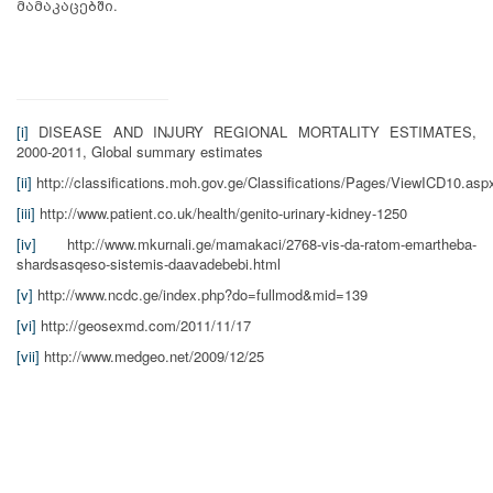
მამაკაცებში.
[i]
DISEASE AND INJURY REGIONAL MORTALITY ESTIMATES,
2000-2011, Global summary estimates
[ii]
http://classifications.moh.gov.ge/Classifications/Pages/ViewICD10.asp
[iii]
http://www.patient.co.uk/health/genito-urinary-kidney-1250
[iv]
http://www.mkurnali.ge/mamakaci/2768-vis-da-ratom-emartheba-
shardsasqeso-sistemis-daavadebebi.html
[v]
http://www.ncdc.ge/index.php?do=fullmod&mid=139
[vi]
http://geosexmd.com/2011/11/17
[vii]
http://www.medgeo.net/2009/12/25