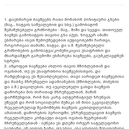
1. დაეხმარეთ ბავშვებს რათა მონახონ პოზიტიური გზები
(მაგ., ხატვის საშუალებით და სხვ.) გამოხატონ
შემაწუხებელი გრძნობები - მაგ., შიში და სევდა. თითოეულ
ბავშვს გამოხატვის თავისი გზა აქვს. ზოგჯერ ამაში
ეხმარება ისეთ შემოქმედებით აქტივობებში ჩართვა,
როგორიცაა თამაში, ხატვა, და ა.შ. შემაწუხებელი
გრძნობების გამოხატვა/კომუნიკაცია უსაფრთხო და
მხარდამჭერ გარემოში ეხმარება ბავშვებს, გაუმკლავდნენ
სტრესს.
2. ამყოფეთ ბავშვები ახლოს თავის მშობლებთან და
ოჯახთან, თუ ეს უსაფრთხოა ბავშვებისთვის, და
რამდენადაც ეს შესაძლებელია, თავი აარიდეთ ბავშვებისა
და მათზე მზრუნველი ადამიანების (მშობლების, ძიძების
და ა.შ.) დაცილებას. თუ აუცილებელი გახდა ბავშვის
დაშორება მის ძირითად მზრუნველთან, მაშინ
დარწმუნდით, რომ მას კარგ ალტერნატიულ ზრუნვას
უწევენ და რომ სოციალური მუშაკი ან მისი ეკვივალენტი
რეგულარულად შეამოწმებს ბავშვის კეთილდღეობას.
ამასთან, დაშორების პერიოდში, უზრუნველყავით ბავშვის
რეგულარული კონტაქტი თავის ოჯახის წევრებთან/
მზრუნველებთან - იქნება ეს დღეში ორჯერ სატელეფონო
საუბარი, ან ვიდეო ზარი, თუ სხვა, ასაკისთვის შესაფერისი