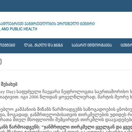
ᲝᲔᲥᲢᲔᲑᲘ
ᲚᲐᲑ. ᲥᲡᲔᲚᲘ ᲓᲐ BS&S
ᲡᲐᲯᲐᲠᲝ ᲘᲜᲤᲝᲠᲛᲐᲪᲘᲐ
ᲪᲔᲜᲢᲠ
ე
შესახებ
dney Day) საფუძველი ჩაეყარა ნეფროლოგთა საერთაშორისო 
ტივით. იგი 2006 წლიდან ყოველწლიურად, მარტის მეორე ხუ
ბლო კამპანიის მიზანს წარმოადგენს საზოგადოების ცნობიე
ა, ზოგადად, ჯანმრთელობისათვის თირკმელების უდიდეს როლ
 რათა მთელ მსოფლიოში შემცირდეს თირკმლის დაავადებების
ანს წარმოადგენს:
“ჯანმრთელი თირკმელი ყველგან და ყველ
ს მზარდი ტენდენციისაკენ; ამ დღეს გაკეთდება აქცენტი ჯან