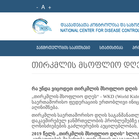
-
A
+
ᲯᲐᲜᲛᲠᲗᲔᲚᲝᲑᲘᲡ ᲡᲐᲙᲘᲗᲮᲔᲑᲘ
ᲡᲢᲐᲢᲘᲡᲢᲘᲙᲐ
ᲞᲠ
თირკმლის მსოფლიო დღ
რა უნდა ვიცოდეთ თირკმლის მსოფლიო დღის  
„თირკმლის
მსოფლიო დღეს“ - WKD (World Ki
საერთაშორისო ფედერაციის ერთობლივი ინიცია
აღინიშნება. 
თირკმლის
საერთაშორისო დღის საგანმანათლე
დაკავშირებულ ჯანმრთელობის პრობლემებზე დ
ღონისძიებების გაძლიერების აუცილებლობას,
2019 წელს „თირკმლის მსოფლიო დღის“ სლოგ
 ყურადღების მიპყრობა თირკმლის დაავადებები