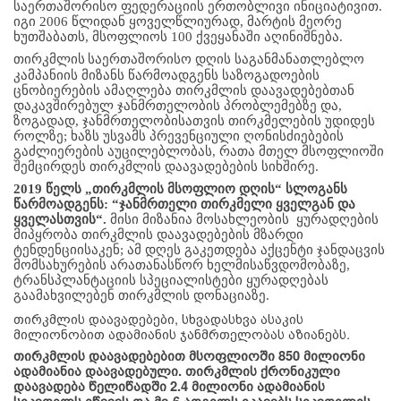
საერთაშორისო ფედერაციის ერთობლივი ინიციატივით. 
იგი 2006 წლიდან ყოველწლიურად, მარტის მეორე 
ხუთშაბათს, მსოფლიოს 100 ქვეყანაში აღინიშნება. 
თირკმლის
საერთაშორისო დღის საგანმანათლებლო 
კამპანიის მიზანს წარმოადგენს საზოგადოების 
ცნობიერების ამაღლება თირკმლის დაავადებებთან 
დაკავშირებულ ჯანმრთელობის პრობლემებზე და, 
ზოგადად, ჯანმრთელობისათვის თირკმელების უდიდეს 
როლზე; ხაზს უსვამს პრევენციული ღონისძიებების 
გაძლიერების აუცილებლობას, რათა მთელ მსოფლიოში 
შემცირდეს თირკმლის დაავადებების სიხშირე. 
2019 წელს „თირკმლის მსოფლიო დღის“ სლოგანს 
წარმოადგენს:
“ჯანმრთელი თირკმელი ყველგან და 
ყველასთვის“. 
მისი მიზანია მოსახლეობის  ყურადღების 
მიპყრობა თირკმლის დაავადებების მზარდი 
ტენდენციისაკენ; ამ დღეს გაკეთდება აქცენტი ჯანდაცვის 
მომსახურების არათანასწორ ხელმისაწვდომობაზე, 
ტრანსპლანტაციის სპეციალისტები ყურადღებას 
გაამახვილებენ თირკმლის დონაციაზე. 
თირკმლის დაავადებები, სხვადასხვა ასაკის
მილიონობით ადამიანის ჯანმრთელობას აზიანებს.
თირკმლის დაავადებებით მსოფლიოში 850 მილიონი
ადამიანია დაავადებული. თირკმლის ქრონიკული
დაავადება წელიწადში 2.4 მილიონი ადამიანის