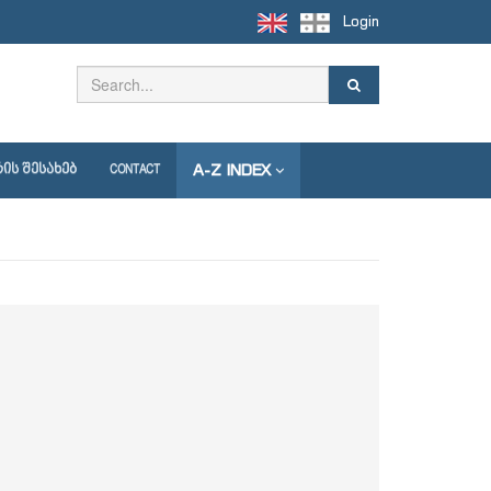
Login
A-Z INDEX
ᲘᲡ ᲨᲔᲡᲐᲮᲔᲑ
CONTACT