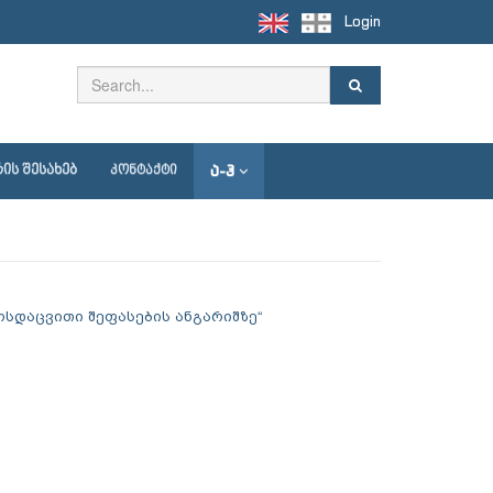
Login
Ა-Ჰ
ᲘᲡ ᲨᲔᲡᲐᲮᲔᲑ
ᲙᲝᲜᲢᲐᲥᲢᲘ
სდაცვითი შეფასების ანგარიშზე“