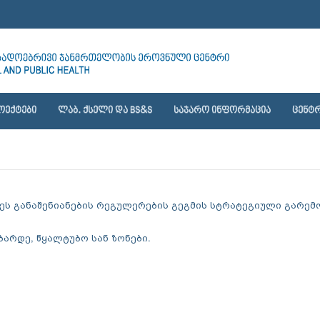
ᲝᲔᲥᲢᲔᲑᲘ
ᲚᲐᲑ. ᲥᲡᲔᲚᲘ ᲓᲐ BS&S
ᲡᲐᲯᲐᲠᲝ ᲘᲜᲤᲝᲠᲛᲐᲪᲘᲐ
ᲪᲔᲜᲢᲠ
ს განაშენიანების რეგულერების გეგმის სტრატეგიული გარემო
.
ბარდე, წყალტუბო სან ზონები.