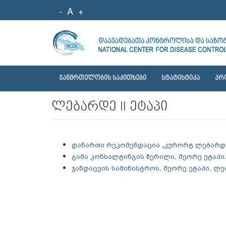
-
A
+
ᲯᲐᲜᲛᲠᲗᲔᲚᲝᲑᲘᲡ ᲡᲐᲙᲘᲗᲮᲔᲑᲘ
ᲡᲢᲐᲢᲘᲡᲢᲘᲙᲐ
ᲞᲠ
ლებარდე II ეტაპი
დანართი რეკომენდაცია „კურორტ ლებარდე
გამა კონსალტინგის წერილი, მეორე ეტაპი
ჯანდაცვის სამინისტროს, მეორე ეტაპი, ლე