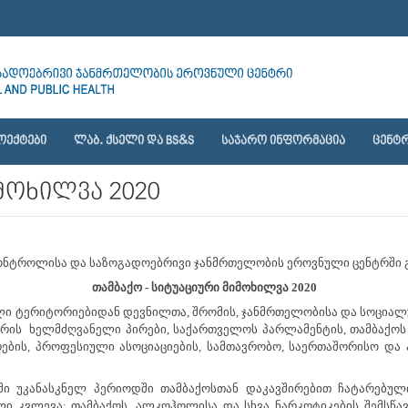
ᲝᲔᲥᲢᲔᲑᲘ
ᲚᲐᲑ. ᲥᲡᲔᲚᲘ ᲓᲐ BS&S
ᲡᲐᲯᲐᲠᲝ ᲘᲜᲤᲝᲠᲛᲐᲪᲘᲐ
ᲪᲔᲜᲢᲠ
მოხილვა 2020
თა კონტროლისა და საზოგადოებრივი ჯანმრთელობის ეროვნული ცენტრში
თამბაქო - სიტუაციური მიმოხილვა 2020
ლი ტერიტორიებიდან დევნილთა, შრომის, ჯანმრთელობისა და სოციალ
ის ხელმძღვანელი პირები, საქართველოს პარლამენტის, თამბაქოს 
რების, პროფესიული ასოციაციების, სამთავრობო, საერთაშორისო და
ში უკანასკნელ პერიოდში თამბაქოსთან დაკავშირებით ჩატარებუ
ი კვლევა: თამბაქოს, ალკოჰოლისა და სხვა ნარკოტიკების შემსწავ