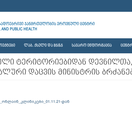
ᲝᲔᲥᲢᲔᲑᲘ
ᲚᲐᲑ. ᲥᲡᲔᲚᲘ ᲓᲐ BS&S
ᲡᲐᲯᲐᲠᲝ ᲘᲜᲤᲝᲠᲛᲐᲪᲘᲐ
ᲪᲔᲜᲢᲠ
ლი ტერიტორიებიდან დევნილთა,
ლური დაცვის მინისტრის ბრძანებ
ონლაინ_კლინიკები_01.11.21-დან