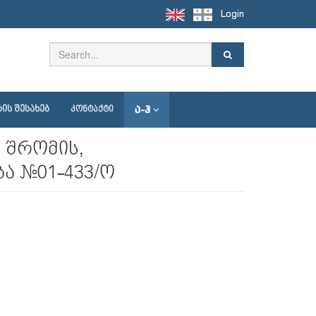
Login
Ა-Ჰ
ᲘᲡ ᲨᲔᲡᲐᲮᲔᲑ
ᲙᲝᲜᲢᲐᲥᲢᲘ
 შრომის,
ა №01-433/ო