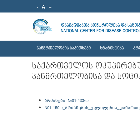
-
A
+
ᲯᲐᲜᲛᲠᲗᲔᲚᲝᲑᲘᲡ ᲡᲐᲙᲘᲗᲮᲔᲑᲘ
ᲡᲢᲐᲢᲘᲡᲢᲘᲙᲐ
ᲞᲠ
საქართველოს ოკუპირებუ
ჯანმრთელობისა და სოცია
ბრძანება №01-433/ო
N01-150ო_ბრძანების_ცვლილების_დანართი_