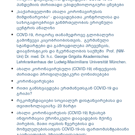
პანდემიის ძირითადი ეპიდემიოლოგიური ცნებები
„საქართველოში ახალი კორონავირუსის
მიმდინარეობა“ - დაავადებათა კონტროლისა და
საზოგადოებრივი ჯანმრთელობის ეროვნული
ცენტრის ანალიზი
COVD-19, როგორც თანამედროვე გლობალური
გამოწვევა კაცობრიობისთვის, გერმანული
სტანდარტები და გამოცდილება პრევენცის,
დიაგნოსტიკის და მკურნალობის საქმეში Prof. (NW-
Uni) Dr. med. Dr. h.c. George Grigolia Akademisches
Lehrkrankenhaus der Ludwig-Maximilians Universität München.
ახალი კორონავირუსული (COVID-19) ინფექციის
ძირითადი პროფილაქტიკური ღონიძიებები
კორონავირუსები
რითი განსხვავდება ერთმანეთსგან COVID-19 და
გრიპი?
რეკომენდაციები სოციალურ დისტანცირებასა და
თვითიზოლაციაზე- 23 მარტი
ახალი კორონავირუსის (COVID-19) შესახებ
ინფორმაცია ქრონიკული დაავადების მქონე
პირების, მათი ოჯახის წვერებისა და
მომვლელებისათვის COVID-19-ის ფართომასშტაბიანი
გავრცელების პრევენციისათვის: