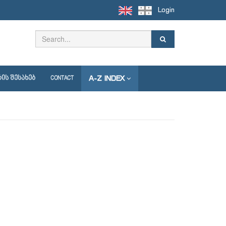
Login
A-Z INDEX
ᲘᲡ ᲨᲔᲡᲐᲮᲔᲑ
CONTACT