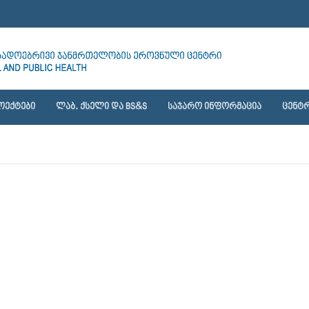
ᲝᲔᲥᲢᲔᲑᲘ
ᲚᲐᲑ. ᲥᲡᲔᲚᲘ ᲓᲐ BS&S
ᲡᲐᲯᲐᲠᲝ ᲘᲜᲤᲝᲠᲛᲐᲪᲘᲐ
ᲪᲔᲜᲢᲠ