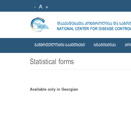
-
A
+
ᲯᲐᲜᲛᲠᲗᲔᲚᲝᲑᲘᲡ ᲡᲐᲙᲘᲗᲮᲔᲑᲘ
ᲡᲢᲐᲢᲘᲡᲢᲘᲙᲐ
ᲞᲠ
Statistical forms
Available only in Georgian