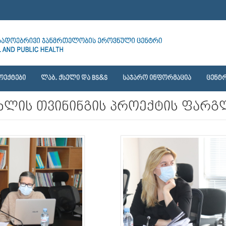
ᲝᲔᲥᲢᲔᲑᲘ
ᲚᲐᲑ. ᲥᲡᲔᲚᲘ ᲓᲐ BS&S
ᲡᲐᲯᲐᲠᲝ ᲘᲜᲤᲝᲠᲛᲐᲪᲘᲐ
ᲪᲔᲜᲢᲠ
ლის თვინინგის პროექტის ფარგლე