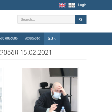
Login
Ა-Ჰ
ᲘᲡ ᲨᲔᲡᲐᲮᲔᲑ
ᲙᲝᲜᲢᲐᲥᲢᲘ
ბში 15.02.2021