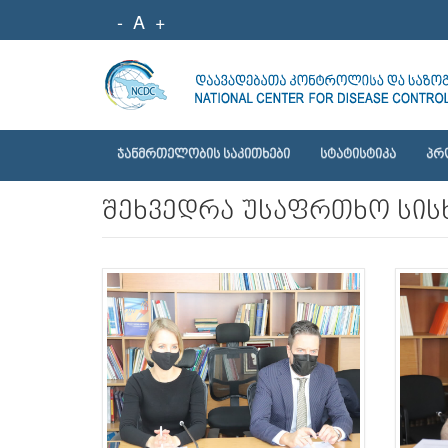
-
A
+
ᲯᲐᲜᲛᲠᲗᲔᲚᲝᲑᲘᲡ ᲡᲐᲙᲘᲗᲮᲔᲑᲘ
ᲡᲢᲐᲢᲘᲡᲢᲘᲙᲐ
ᲞᲠ
შეხვედრა უსაფრთხო სისხ