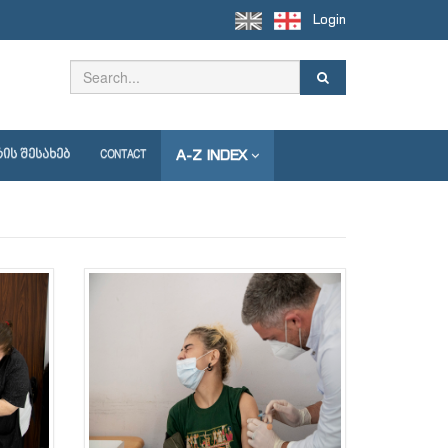
Login
A-Z INDEX
ᲘᲡ ᲨᲔᲡᲐᲮᲔᲑ
CONTACT