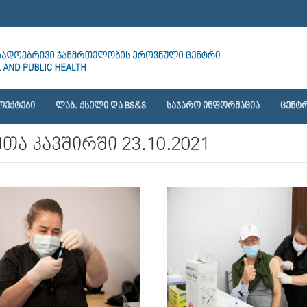
ᲝᲔᲥᲢᲔᲑᲘ
ᲚᲐᲑ. ᲥᲡᲔᲚᲘ ᲓᲐ BS&S
ᲡᲐᲯᲐᲠᲝ ᲘᲜᲤᲝᲠᲛᲐᲪᲘᲐ
ᲪᲔᲜᲢᲠ
თა კავშირში 23.10.2021