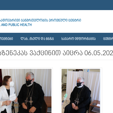
ᲝᲔᲥᲢᲔᲑᲘ
ᲚᲐᲑ. ᲥᲡᲔᲚᲘ ᲓᲐ BS&S
ᲡᲐᲯᲐᲠᲝ ᲘᲜᲤᲝᲠᲛᲐᲪᲘᲐ
ᲪᲔᲜᲢᲠ
ზენეკას ვაქცინით აიცრა 06.05.20