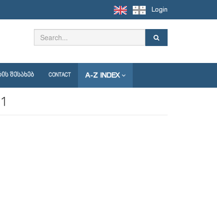
Login
A-Z INDEX
ᲘᲡ ᲨᲔᲡᲐᲮᲔᲑ
CONTACT
21